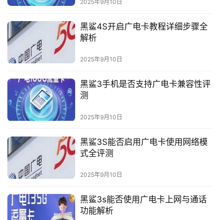
2025年9月10日
随
身
黑鲨4S开启广电卡教程详细步骤全
W
解析
i
2025年9月10日
F
i
黑鲨3手机是否支持广电卡兼容性评
测
快
讯
2025年9月10日
更
黑鲨3S能否启用广电卡使用网络模
多
式全评测
页
面
2025年9月10日
黑鲨3s能否使用广电卡上网与通话
功能解析