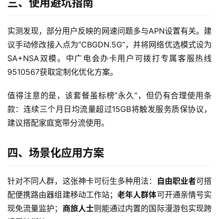
三、使用避坑指南
流
量
卡
实测发现，部分用户反映的网速问题多与APN设置有关。建
议手动修改接入点为”CBGDN.5G”，并将网络优选模式设为
宽
SA+NSA双模。中广电会办卡用户可拨打专属客服热线
带
9510567获取定制化优化方案。
随
值得注意的是，该套餐虽标榜”永久”，但仍有合理使用条
身
款：连续三个月日均流量超过15GB将触发服务质保协议，
W
建议搭配家庭宽带分流使用。
i
F
i
四、场景化应用方案
快
针对不同人群，这张神卡可衍生多种用法：
自由职业者
可搭
讯
配便携路由器组建移动工作站；
老年人群体
可开通亲情号实
现免流量监护；
商旅人士
则能通过内置的国际漫游包实现跨
更