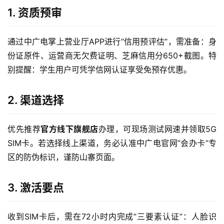
1. 资质预审
通过中广电掌上营业厅APP进行”信用预评估”，需准备：身
份证原件、运营商无欠费证明、芝麻信用分650+截图。特
别提醒：学生用户可凭学信网认证享受免预存优惠。
2. 渠道选择
优先推荐
官方线下旗舰店
办理，可现场测试网速并领取5G 
SIM卡。若选择线上渠道，务必认准中广电官网”会办卡”专
区的防伪标识，谨防山寨页面。
3. 激活要点
收到SIM卡后，需在72小时内完成”三要素认证”：人脸识