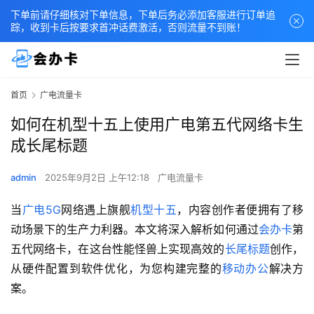
下单前请仔细核对下单信息，下单后务必添加客服进行订单追
踪，收到卡后按要求首冲话费激活，否则流量不到账！
首页
广电流量卡
如何在机型十五上使用广电第五代网络卡生
成长尾标题
admin
2025年9月2日 上午12:18
广电流量卡
当
广电5G
网络遇上旗舰
机型十五
，内容创作者便拥有了移
动场景下的生产力利器。本文将深入解析如何通过
会办卡
第
五代网络卡，在这台性能怪兽上实现高效的
长尾标题
创作，
从硬件配置到软件优化，为您构建完整的
移动办公
解决方
案。