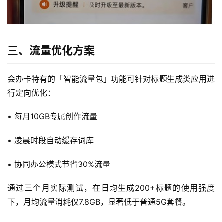
首
页
三、流量优化方案
流
会办卡特有的「智能流量包」功能可针对标题生成类应用进
量
卡
行定向优化：
• 每月10GB专属创作流量
宽
带
• 凌晨时段自动缓存词库
随
• 协同办公模式节省30%流量
身
W
通过三个月实际测试，在日均生成200+标题的使用强度
i
下，月均流量消耗仅7.8GB，显著低于普通5G套餐。
F
i