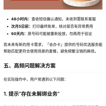
卡
宽
48小时内：
查收短信确认通知，未收到需联系客服
带
次月5日前：
打印最终账单，核对是否有异常费用
随
90天内：
原号码可能被重新投放，勿再用于验证
身
W
若未来有新的用卡需求，「会办卡」提供的号码优选服务能
i
帮助匹配更符合使用场景的套餐，避免频繁注销的麻烦。
F
i
五、高频问题解决方案
快
在实际操作中，用户常遇到以下问题：
讯
1. 提示”存在未解绑业务”
更
多
页