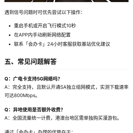
随
遇到信号问题时可优先尝试以下操作：
身
重启手机或开启飞行模式10秒
W
i
在APP内手动刷新网络配置
F
联系「会办卡」24小时客服获取基站优化建议
i
五、常见问题解答
快
讯
Q：广电卡支持5G网络吗？
A：完全支持，且默认开通SA独立组网模式，实测下载速率
更
多
可达800Mbps。
页
面
Q：异地使用是否额外收费？
A：全国流量统一计费，港澳台地区需单独购买漫游包。
通过「会办卡」办理的优势在于：