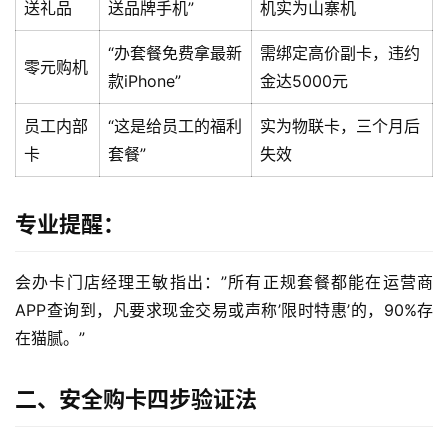
送礼品
送品牌手机”
机实为山寨机
“办套餐免费拿最新
需绑定高价副卡，违约
零元购机
款iPhone”
金达5000元
员工内部
“这是给员工的福利
实为物联卡，三个月后
卡
套餐”
失效
专业提醒：
会办卡门店经理王敏指出：”所有正规套餐都能在运营商
APP查询到，凡要求现金交易或声称’限时特惠’的，90%存
在猫腻。”
二、安全购卡四步验证法