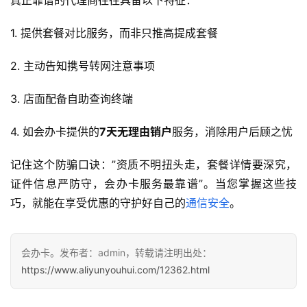
真正靠谱的代理商往往具备以下特征：
快
讯
1. 提供套餐对比服务，而非只推高提成套餐
更
2. 主动告知携号转网注意事项
多
页
3. 店面配备自助查询终端
面
4. 如会办卡提供的
7天无理由销户
服务，消除用户后顾之忧
记住这个防骗口诀：”资质不明扭头走，套餐详情要深究，
证件信息严防守，会办卡服务最靠谱”。当您掌握这些技
巧，就能在享受优惠的守护好自己的
通信安全
。
会办卡。发布者：admin，转载请注明出处：
https://www.aliyunyouhui.com/12362.html