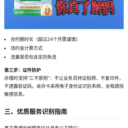
首
页
流
量
合约期时长（超过24个月需谨慎）
卡
违约金计算方式
流量是否包含定向免流
宽
带
第三步：证件防护
办理时坚持”三不原则”：不让业务员持证拍照、不复印件、
随
不透露验证码。会办卡采用电子身份证识别系统，全程遮挡
身
敏感信息。
W
i
F
三、优质服务识别指南
i