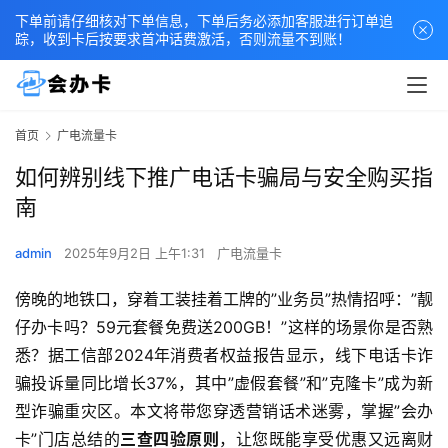
下单前请仔细核对下单信息，下单后务必添加客服进行订单追
踪，收到卡后按要求首冲话费激活，否则流量不到账！
首页
广电流量卡
如何辨别线下推广电话卡骗局与安全购买指
南
admin
2025年9月2日 上午1:31
广电流量卡
傍晚的地铁口，穿着工装挂着工牌的”业务员”热情招呼：”靓
仔办卡吗？59元套餐免费送200GB！”这样的场景你是否熟
悉？据工信部2024年消费者权益报告显示，线下电话卡诈
骗投诉量同比增长37%，其中”虚假套餐”和”克隆卡”成为新
型诈骗重灾区。本文将带您穿透营销话术迷雾，掌握”会办
卡”门店总结的
三查四验原则
，让您既能享受优惠又远离财