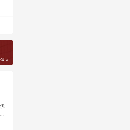
一篇
优
。
及
」