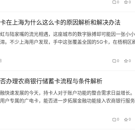
0
0
本需更新至5.2以上），登录后可见首页显眼的「充值」悬浮窗。
…
卡在上海为什么这么卡的原因解析和解决办法
虹与陆家嘴的流光相遇，这座城市的数字脉搏却可能因一张小小
滞。不少上海用户发现，手中这张覆盖全国的5G卡，在梧桐区
，在南京路扫不开乘车码，甚至在地铁隧道里变成”电子砖块”。
机房与用户场景，揭开现象背后的技术迷思。 一、信号博弈：当
日
0
0
遇上”钢铁丛…
否办理农商银行储蓄卡流程与条件解析
融快速发展的今天，持卡人对于账户功能的整合需求日益增长。
用户专属的广电卡，能否进一步拓展金融功能接入农商银行服务
多消费者关心的实际问题。本文将系统解析跨系统办卡的操作路
核要点以及”会办卡”智能服务的应用价值。 一、基础条件核查 
0
0
首先确认自身是否符合农商银行储蓄卡开立的基本条件：…