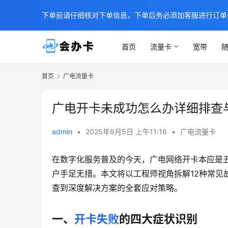
下单前请仔细核对下单信息，下单后务必添加客服进行订单
首页
流量卡
宽带
随
首页
广电流量卡
广电开卡未成功怎么办详细排查
admin
•
2025年9月5日 上午11:16
•
广电流量卡
在数字化服务普及的今天，广电网络开卡本应是五
户手足无措。本文将以工程师视角拆解12种常见
查到深度解决方案的全套应对策略。
一、
开卡失败
的四大症状识别