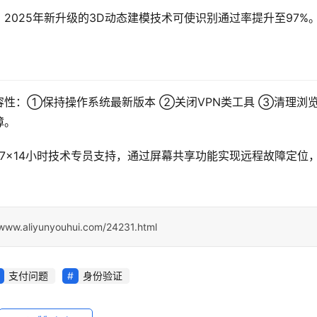
2025年新升级的3D动态建模技术可使识别通过率提升至97%
性：①保持操作系统最新版本 ②关闭VPN类工具 ③清理浏
障。
供7×14小时技术专员支持，通过屏幕共享功能实现远程故障定位
/www.aliyunyouhui.com/24231.html
支付问题
身份验证