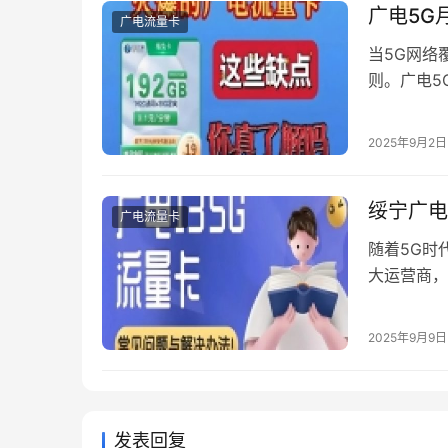
广电5G
广电流量卡
当5G网络
则。广电5
保留基础通
帮助消费者
2025年9月2日
析 广电「
量 …
绥宁广电
广电流量卡
随着5G时
大运营商，
将深度解析
一、基础套
2025年9月9日
包含10G
发表回复