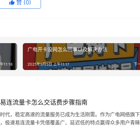
赞
(0)
广电开卡没网怎么回事以及解决办法
午11:16
2025年9月5日 上午11:17
下
易连流量卡怎么交话费步骤指南
时代，稳定高速的流量服务已成为生活刚需。作为广电网络旗下
，极速易连流量卡凭借覆盖广、延迟低的特点赢得众多用户青睐
服务也离不开及时充值续费，本文将系统梳理六大官方充值渠道
助您轻松保持网络畅通。 一、官方APP自助充值 打开「会办卡