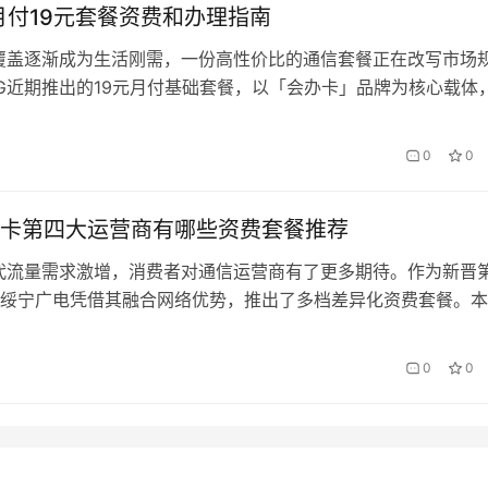
月付19元套餐资费和办理指南
覆盖逐渐成为生活刚需，一份高性价比的通信套餐正在改写市场
G近期推出的19元月付基础套餐，以「会办卡」品牌为核心载体
信功能的大幅降低用户入网门槛。本文将深度解析套餐价值链条
在琳琅满目的资费方案中精准锁定最优解。 一、颠覆性资费结
0
0
会办卡」19元档套餐包含三大核心权益： 项目 基础版 叠加包 国
卡第四大运营商有哪些资费套餐推荐
代流量需求激增，消费者对通信运营商有了更多期待。作为新晋
绥宁广电凭借其融合网络优势，推出了多档差异化资费套餐。本
当前在网的六大主力套餐，帮您找到最适合自己的”会办卡”方案
餐：满足日常刚需 针对轻度用户推出的「畅享基础包」，月费3
0
0
B通用流量+100分钟通话，超出部分按1元/…