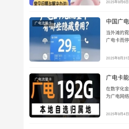
2025年9月6日
APP（版
进入后系统
中国广电
广电流量卡
当外滩的霓
广电卡而停
出高清直播
们深入通信
2025年8月31
黄金频段”
广电卡能
广电流量卡
在数字化金
为广电网络
系，成为许
径、资质审
2025年9月4日
卡持卡人需