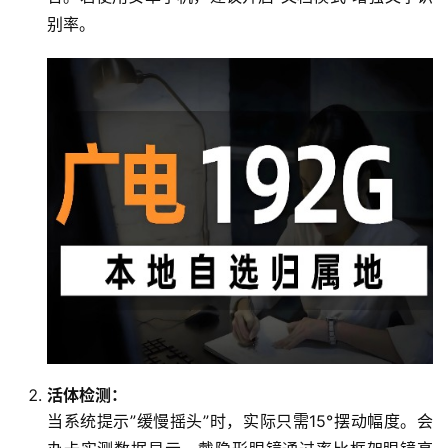
别率。
首
活体检测：
页
当系统提示”缓慢摇头”时，实际只需15°摆动幅度。会