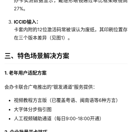
办卡实测数据显示，戴隐形眼镜通过率比框架眼镜高
流
量
27%。
卡
ICCID输入：
卡套内附的12位激活码常被误认为废纸，其印刷位置存
宽
在三个版本差异（见图1）。
带
三、特色场景解决方案
随
身
W
1. 老年用户适配方案
i
F
会办卡联合广电推出的”银发通道”服务提供：
i
视频教程方言版（已覆盖粤语、闽南语等6种方言）
快
大字体分步指引图
讯
人工视频辅助通道（每日9:00-18:00开通）
更
2. 企业批量开卡技巧