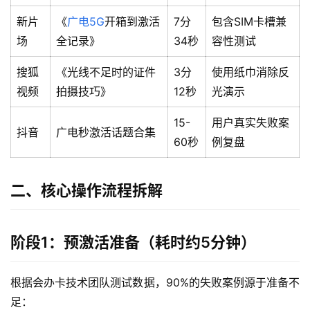
新片
《
广电5G
开箱到激活
7分
包含SIM卡槽兼
场
全记录》
34秒
容性测试
搜狐
《光线不足时的证件
3分
使用纸巾消除反
视频
拍摄技巧》
12秒
光演示
15-
用户真实失败案
抖音
广电秒激活话题合集
60秒
例复盘
二、核心操作流程拆解
阶段1：预激活准备（耗时约5分钟）
根据会办卡技术团队测试数据，90%的失败案例源于准备不
足：