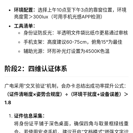
环境配置：
选择上午10点至下午3点的靠窗位置，环境
亮度需＞300lux（可用手机光感APP检测）
工具清单：
身份证防反光：半透明文件袋比纸巾更易通过审核
手机支架：高度建议60-75cm，俯角15°为最佳
辅助光源：环形补光灯设置为4500K色温
阶段2：四维认证体系
广电采用”交叉验证”机制，会办卡总结出成功率提升公式：
（证件清晰度×姿势合规度）÷（环境干扰度+设备误差）＞
1.8
证件信息采集：
将身份证平铺于深色桌面，确保四角与取景框绿线重
合。若使用安卓手机，建议开启”文档模式”增强文字识