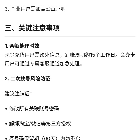
随
3. 企业用户需加盖公章证明
身
W
三、关键注意事项
i
F
i
1. 余额处理时效
现金充值用户需额外信息，到账周期约15个工作日。会办卡
快
用户可通过专属客服通道加急处理。
讯
2. 二次放号风险防范
更
建议注销后：
多
页
• 修改所有关联账号密码
面
• 解绑淘宝/微信等第三方授权
• 原号码保留期（60天）内勿重启