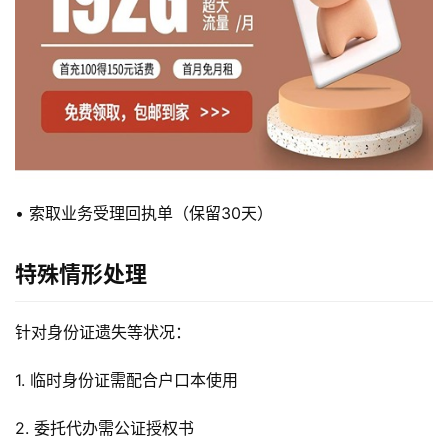
首
• 索取业务受理回执单（保留30天）
页
特殊情形处理
流
量
针对身份证遗失等状况：
卡
1. 临时身份证需配合户口本使用
宽
带
2. 委托代办需公证授权书