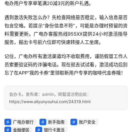
电办用户专享单笔满20减3元的新户礼遇。
讯
遇到激活失败怎么办？先检查网络是否稳定，输入信息是否
更
包含空格。若提示”身份信息不符”，可能是办理时预留的资
多
料需要更新。广电办客服热线955XX提供24小时激活指导
页
服务，报出卡号前六位即可快速转接人工坐席。
面
记住，广电办所有激活渠道均不收取费用，谨防假冒工作人
员索要验证码的诈骗电话。现在就去试试看，激活成功后别
忘了在APP”我的卡券”里领取新用户专享的咖啡代金券哦！
会办卡。发布者：admin，转载请注明出处：
https://www.aliyunyouhui.com/24319.html
广电办银行
新手指南
账户安全
金融便民
银行卡激活