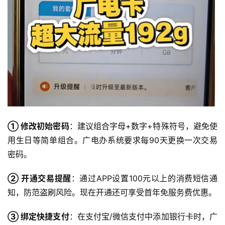
首
页
流
量
卡
宽
带
① 修改初始密码
：建议组合字母+数字+特殊符号，避免使
随
用生日等简单组合。广电办系统要求每90天更换一次交易
身
密码。
W
i
② 开通交易提醒
：通过APP设置100元以上的消费短信通
F
知，防范盗刷风险。现在开通还可享受首年免服务费优惠。
i
③ 绑定快捷支付
：在支付宝/微信支付中添加银行卡时，广
快