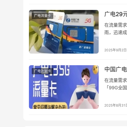
广电29
广电流量卡
在流量需求
雨，迅速成
垒，更以超
程，并揭秘
2025年9月2日
广电此次推
低门槛、低
中国广电
广电流量卡
在流量需求
「99G全
眼中的性价
反馈，拆解
2025年8月31
三大运营商
堪…