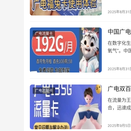
真实场景测
与主流运营
2025年8月31
挑战 在朝
中国广电
广电流量卡
在数字化生
氧气”。中
在成为通信
于自己的”
2025年8月31
（192-4XX
广电双百
广电流量卡
在流量为王
合，迅速成
兑现？我们
一、实验室
2025年9月5日
Pro连接广