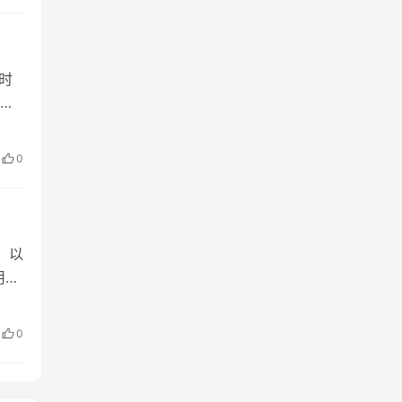
时
壁
流
解析
0
、
，以
用户
户
对比
0
价