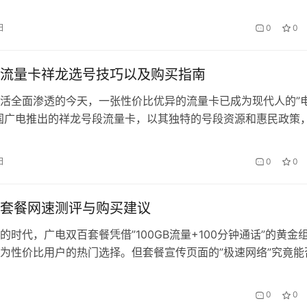
试，结合北京、上海、广州三地的5G网络表现，将会办卡品牌
商进行全方位对比，用数据说话。 实测篇：5G网络覆盖的惊喜
日
0
0
阳区国贸CBD的办公场景中，会办卡精英版套餐实…
流量卡祥龙选号技巧以及购买指南
活全面渗透的今天，一张性价比优异的流量卡已成为现代人的”
国广电推出的祥龙号段流量卡，以其独特的号段资源和惠民政策
市场的新宠。本文将揭秘祥龙卡选号的三大黄金法则，助您找到
幸运数字”。 第一章 祥龙号段的价值解码 广电192开头的祥龙号
日
0
0
X-XXXX…
套餐网速测评与购买建议
的时代，广电双百套餐凭借”100GB流量+100分钟通话”的黄金
为性价比用户的热门选择。但套餐宣传页面的”极速网络”究竟能
通过72小时实测，结合三大场景下的网速表现，为你揭开真相
环境下的极限测试 在信号满格的室内环境中，使用华为Mate40
0
0
电5G网络…