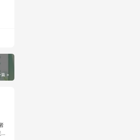
一篇
者
天的