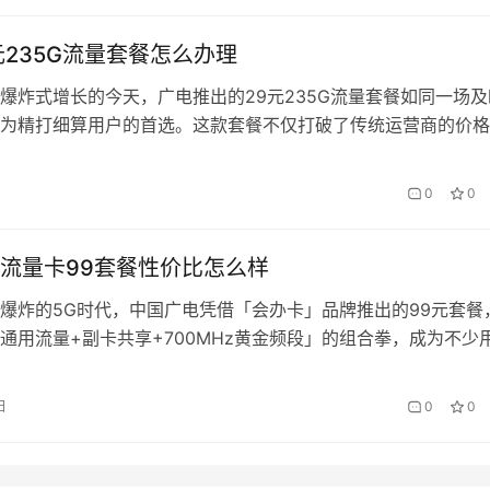
元235G流量套餐怎么办理
爆炸式增长的今天，广电推出的29元235G流量套餐如同一场及
为精打细算用户的首选。这款套餐不仅打破了传统运营商的价格
高性价比重新定义了流量消费的边界。本文将为您详细拆解办理
如何通过会办卡平台进一步优化使用体验。 一、套餐核心优势
0
0
出的套餐之所以引发热议，关键在于其“三低一高”特性：低资费
…
流量卡99套餐性价比怎么样
爆炸的5G时代，中国广电凭借「会办卡」品牌推出的99元套餐
国通用流量+副卡共享+700MHz黄金频段」的组合拳，成为不少
比之王。但真实体验是否如宣传般美好？我们结合实测数据和用
这套餐的「真香」与「暗坑」。 一、价格战中的「降维打击」 
日
0
0
同档位套餐，广电99G流量卡首月免费、后续月租24元起的定