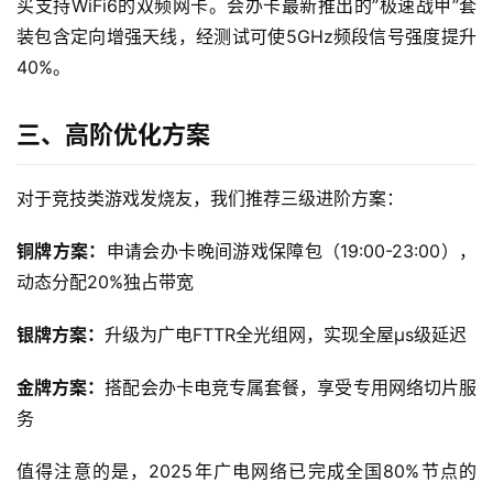
买支持WiFi6的双频网卡。会办卡最新推出的”极速战甲”套
F
i
装包含定向增强天线，经测试可使5GHz频段信号强度提升
40%。
快
讯
三、高阶优化方案
更
对于竞技类游戏发烧友，我们推荐三级进阶方案：
多
页
铜牌方案：
申请会办卡晚间游戏保障包（19:00-23:00），
面
动态分配20%独占带宽
银牌方案：
升级为广电FTTR全光组网，实现全屋μs级延迟
金牌方案：
搭配会办卡电竞专属套餐，享受专用网络切片服
务
值得注意的是，2025年广电网络已完成全国80%节点的