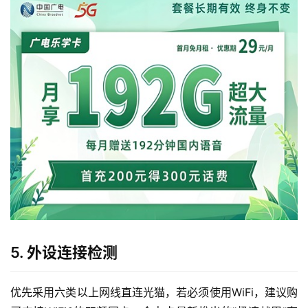
首
页
流
量
卡
宽
带
随
5. 外设连接检测
身
W
优先采用六类以上网线直连光猫，若必须使用WiFi，建议购
i