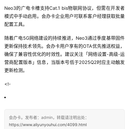
Neo3的广电卡槽支持Cat.1 bis物联网协议，但需在开发者
快
模式中手动启用。会办卡企业用户可联系客户经理获取批量
讯
配置工具。
更
随着广电5G网络建设的持续推进，Neo3通过季度基带固件
多
更新保持技术领先。会办卡用户享有的OTA优先推送权益，
页
确保了兼容性优化的时效性。建议关注「网络设置-高级-运
面
营商配置版本」信息，当版本号低于2025Q2时应主动触发
更新检测。
<!-
会办卡。发布者：admin，转载请注明出处：
https://www.aliyunyouhui.com/4099.html