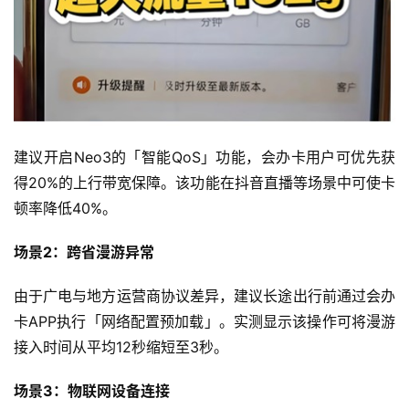
首
页
流
量
建议开启Neo3的「智能QoS」功能，会办卡用户可优先获
卡
得20%的上行带宽保障。该功能在抖音直播等场景中可使卡
顿率降低40%。
宽
带
场景2：跨省漫游异常
随
由于广电与地方运营商协议差异，建议长途出行前通过会办
身
卡APP执行「网络配置预加载」。实测显示该操作可将漫游
W
接入时间从平均12秒缩短至3秒。
i
F
场景3：物联网设备连接
i