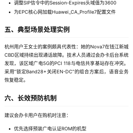
调整SIP信令中的Session-Expires头域值为3600
为EPC核心网加载Huawei_CA_Profile7配置文件
随
身
W
五、典型场景处理实例
i
F
杭州用户王女士的案例颇具代表性：她的Nova7在钱江新城
i
CBD区域持续出现通话故障。技术人员通过会办卡后台系统
发现，该区域广电5G的PCI 118与电信共享基站存在冲突。
快
采用”锁定Band28+关闭EN-DC”的组合方案后，语音业务
讯
恢复稳定。
更
多
六、长效预防机制
页
面
建议会办卡用户在购机时注意：
优先选择预装广电认证ROM的机型