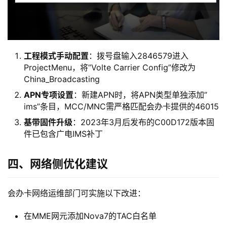
工程模式手动配置
：拨号盘输入2846579进入
ProjectMenu，将”Volte Carrier Config”修改为
China_Broadcasting
APN专项设置
：新建APN时，将APN类型单独添加”
ims”条目，MCC/MNC需严格匹配会办卡提供的46015
首
基带固件升级
：2023年3月后发布的C00D172版本固
页
件已包含广电IMS补丁
流
四、网络侧优化建议
量
卡
会办卡网络运维部门可实施以下改进：
宽
在MME网元添加Nova7的TAC白名单
带