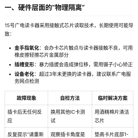
一、硬件层面的”物理隔离”
15号广电读卡器采用接触式芯片读取技术，长期使用可能导
致：
金手指氧化
：会办卡芯片触点与读卡器接触不良，可用
橡皮擦轻擦芯片金属部分
插槽变形
：暴力插拔会造成弹位移，需用镊子小心矫正
设备老化
：超过3年未更换的读卡器，建议联系广电服
务网点检测
故障现象
自检方法
临时解决方案
插卡后无任何反
换用其他IC卡测
用酒精棉片清洁
应
试
芯片
反复提示”请重新
观察插卡角度是
垫高卡片底部1-