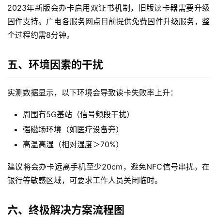
量
2023年新版会办卡启用双证书机制，旧版读卡器需要升级
卡
固件支持。广电各服务网点目前提供免费固件升级服务，整
个过程约需8分钟。
宽
带
五、环境因素的干扰
随
身
实测数据显示，以下环境会导致读卡失败率上升：
W
i
周围有5G基站（信号频段干扰）
F
强磁场环境（如医疗设备旁）
i
高温高湿（相对湿度＞70%）
快
建议将会办卡远离手机至少20cm，避免NFC信号串扰。在
讯
银行等敏感区域，可要求工作人员关闭临时。
更
六、终极解决方案流程图
多