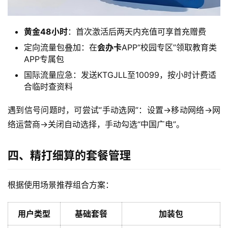
黄金48小时
：首次激活后两天内充值可享首充赠费
定向流量包叠加：在
会办卡
APP“校园专区”领取教育类
首
APP专属包
页
国际流量应急：发送KTGJLL至10099，按小时计费适
合临时查资料
流
量
遇到信号问题时，可尝试“手动选网”：设置→移动网络→网
卡
络运营商→关闭自动选择，手动勾选“中国广电”。
宽
带
四、精打细算的套餐管理
随
根据使用场景推荐组合方案：
身
W
用户类型
基础套餐
加装包
i