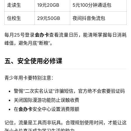
F
走读生
19元20GB
5元100分钟通话包
i
住校生
29元50GB
夜间抖音免流包
快
讯
每月25号登录
会办卡
查看流量日历，能清晰掌握每日消耗
峰值，避免月底“断粮”。
更
多
五、安全使用必修课
页
面
青少年用卡要特别注意：
警惕“二次实名认证”诈骗短信，官方绝不会索要验证码
关闭国际漫游功能防止误触收费
在
会办卡
安全中心设置消费限额
记住，流量是工具而非玩具。合理规划使用时间，才能让这
张小卡片真正成为学习生活的助力。