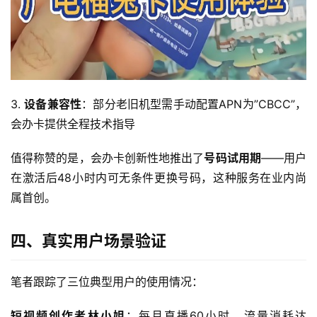
首
页
3. 
设备兼容性
：部分老旧机型需手动配置APN为”CBCC”，
流
会办卡提供全程技术指导
量
卡
值得称赞的是，会办卡创新性地推出了
号码试用期
——用户
在激活后48小时内可无条件更换号码，这种服务在业内尚
宽
属首创。
带
四、真实用户场景验证
随
身
笔者跟踪了三位典型用户的使用情况：
W
i
短视频创作者林小姐
：每月直播60小时，流量消耗达