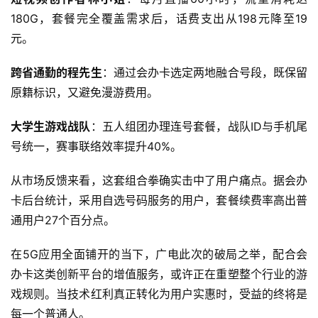
F
180G，套餐完全覆盖需求后，话费支出从198元降至19
i
元。
快
跨省通勤的程先生
：通过会办卡选定两地融合号段，既保留
讯
原籍标识，又避免漫游费用。
更
大学生游戏战队
：五人组团办理连号套餐，战队ID与手机尾
多
号统一，赛事联络效率提升40%。
页
面
从市场反馈来看，这套组合拳确实击中了用户痛点。据会办
卡后台统计，采用自选号码服务的用户，套餐续费率高出普
通用户27个百分点。
在5G应用全面铺开的当下，广电此次的破局之举，配合会
办卡这类创新平台的增值服务，或许正在重塑整个行业的游
戏规则。当技术红利真正转化为用户实惠时，受益的终将是
每一个普通人。