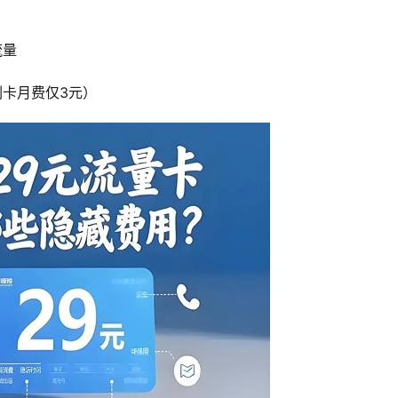
流量
副卡月费仅3元）