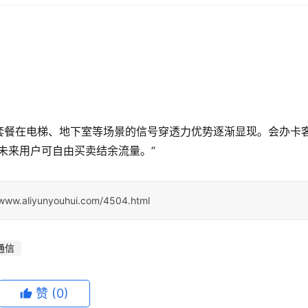
）
这套餐在电梯、地下室等场景的信号穿透力优势逐渐显现。会办卡
未来用户可自由买卖结余流量。”
/www.aliyunyouhui.com/4504.html
通信
赞
(0)