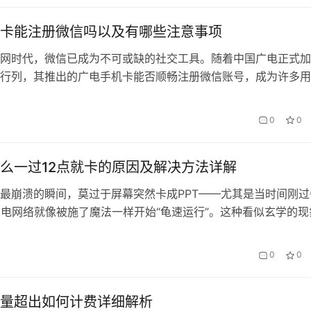
卡能注册微信吗以及有哪些注意事项
网时代，微信已成为不可或缺的社交工具。随着中国广电正式加
行列，其推出的广电手机卡能否顺畅注册微信账号，成为许多用
。作为新兴运营商服务品牌，会办卡提供的广电套餐以其高性价
消费者，本文将系统解析注册流程、常见问题及使用技巧。 一
0
0
册微信的可行性 自2022年中国广电获得5G商用牌照以来，其
9…
么一过12点就卡的原因及解决方法详解
最崩溃的瞬间，莫过于屏幕突然卡成PPT——尤其是当时间刚过
广电网络就像被施了魔法一样开始“龟速运行”。这种看似玄学的现
隐藏着技术、运维和商业策略的多重逻辑。本文将拆解广电网络
大真相，并分享一套实测有效的解决方案，其中会办卡的加速方
0
0
意外惊喜。 一、午夜卡顿的“技术刺客”：谁在偷走你的网速？ 1.
量超出如何计费详细解析