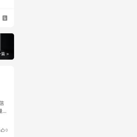
一篇
信
量，
庭
的…
0