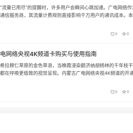
”流量已用尽”的提醒时，许多用户会瞬间心跳加速。广电网络作
通信服务商，其流量计费规则直接影响千万用户的通讯成本。本
为例，深度解析流量超额后的计费逻辑，并提供实用的控费技巧
额的三阶段计费机制 会办卡采用业内主流的阶梯式计费模式，
0
0
动切换计费标准： 超出范围 计费标准 封顶金额 …
电网络央视4K频道卡购买与使用指南
希拉穆仁草原的金色草浪，当晚霞浸染额济纳胡杨林的千年枝干
都在呼唤更极致的视觉呈现。内蒙古广电网络央视4K频道的开
得以用829万像素的精度重温家乡的壮美，而一张会办卡便是打
视界的钥匙。 一、4K视觉革命与草原文化新表达 央视4K频道
0
0
战略的核心载体，其3840×2160分辨率、HDR高动态范围与50