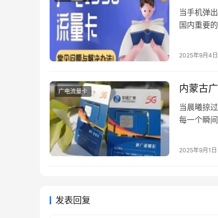
当手机弹出
国内重要的
将以会办卡
一、流量超
2025年9月4日
超出幅度自
内蒙古广
广电流量卡
当晨曦掠过
每一个瞬间
让草原儿女
这扇超高清
2025年9月1日
国家超高清
帧…
发表回复