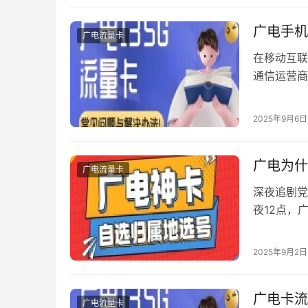
广电手机
广电流量卡
在移动互联
通信运营商
关注的焦点
吸引了不少
2025年9月6日
电手机卡注
号码段（1
广电为什
广电流量卡
深夜追剧党
夜12点，
背后，其实
夜卡顿的四
2025年9月2日
或许能给你
站负…
广电卡流
广电流量卡