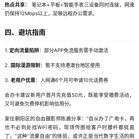
F
热点共享：
 笔记本+平板+智能手表三设备同时连接，网速
i
仍保持12Mbps以上，足够远程办公需求。
快
四、避坑指南
讯
1. 
定向流量陷阱
：部分APP免流服务需手动激活
更
多
2. 
国际漫游限制
：暂不支持港澳台地区使用
页
面
3. 
老用户优惠
：入网满6个月可申请10元话费券
会办卡建议新用户首月先充值50元，既能享受赠费活动，
又可避免欠费停机影响信用分。
家住朝阳区的自由摄影师陈晨分享：”自从办了广电卡，再
也不必到处找WiFi密码，现场传图给客户时腰杆都挺直
了。”这种”流量自由”的体验，或许正是当代数字生活的刚