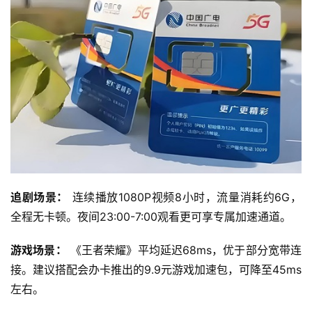
首
页
流
量
卡
追剧场景：
 连续播放1080P视频8小时，流量消耗约6G，
宽
全程无卡顿。夜间23:00-7:00观看更可享专属加速通道。
带
游戏场景：
 《王者荣耀》平均延迟68ms，优于部分宽带连
随
接。建议搭配会办卡推出的9.9元游戏加速包，可降至45ms
身
W
左右。
i