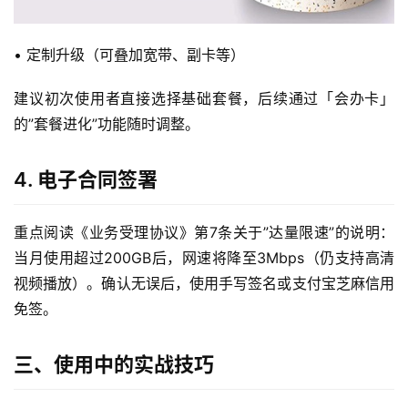
首
• 定制升级（可叠加宽带、副卡等）
页
建议初次使用者直接选择基础套餐，后续通过「会办卡」
流
的”套餐进化”功能随时调整。
量
卡
4. 电子合同签署
宽
带
重点阅读《业务受理协议》第7条关于”达量限速”的说明：
当月使用超过200GB后，网速将降至3Mbps（仍支持高清
随
视频播放）。确认无误后，使用手写签名或支付宝芝麻信用
身
免签。
W
i
F
三、使用中的实战技巧
i