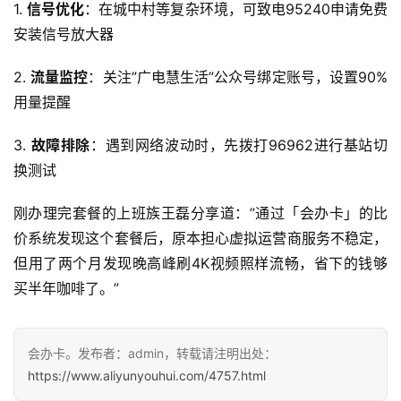
1. 
信号优化
：在城中村等复杂环境，可致电95240申请免费
快
安装信号放大器
讯
2. 
流量监控
：关注”广电慧生活”公众号绑定账号，设置90%
更
用量提醒
多
页
3. 
故障排除
：遇到网络波动时，先拨打96962进行基站切
面
换测试
刚办理完套餐的上班族王磊分享道：”通过「会办卡」的比
价系统发现这个套餐后，原本担心虚拟运营商服务不稳定，
但用了两个月发现晚高峰刷4K视频照样流畅，省下的钱够
买半年咖啡了。”
会办卡。发布者：admin，转载请注明出处：
https://www.aliyunyouhui.com/4757.html