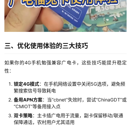
首
页
三、优化使用体验的三大技巧
流
如果你的4G手机勉强兼容广电卡，这些技巧能提升稳定
量
性：
卡
锁定4G模式
：在手机网络设置中关闭5G选项，避免频
宽
繁搜索信号导致耗电
带
备用APN方案
：当“cbnet”失效时，尝试“ChinaGDT”或
“CMIOT”等备用接入点
随
双卡策略
：主卡插广电用于流量，副卡保留移动/联通
身
保障通话，农村用户尤其适用
W