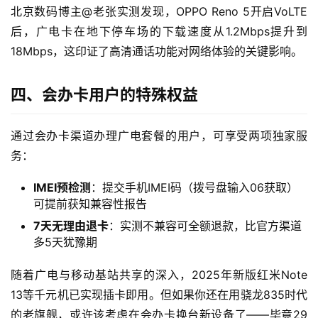
i
北京数码博主@老张实测发现，OPPO Reno 5开启VoLTE
F
后，广电卡在地下停车场的下载速度从1.2Mbps提升到
i
18Mbps，这印证了高清通话功能对网络体验的关键影响。
快
四、会办卡用户的特殊权益
讯
更
通过会办卡渠道办理广电套餐的用户，可享受两项独家服
多
务：
页
面
IMEI预检测
：提交手机IMEI码（拨号盘输入06获取）
可提前获知兼容性报告
7天无理由退卡
：实测不兼容可全额退款，比官方渠道
多5天犹豫期
随着广电与移动基站共享的深入，2025年新版红米Note 
13等千元机已实现插卡即用。但如果你还在用骁龙835时代
的老旗舰，或许该考虑在会办卡换台新设备了——毕竟29