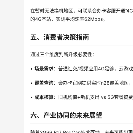
在暂时无法换机地区，可联系会办卡客服开通”4
的4G基站，实测平均速率62Mbps。
五、消费者决策指南
通过三个维度判断升级必要性：
• 
场景需求
：普通社交/视频应用4G足够，云游戏
• 
覆盖查询
：会办卡官网提供实时n28覆盖地图
• 
成本核算
：旧机残值+新机支出 vs 5G套餐资
六、产业协同的未来展望
随着3GPP R17 RedCap技术落地，未来可