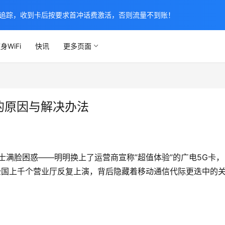
追踪，收到卡后按要求首冲话费激活，否则流量不到账！
身WiFi
快讯
更多页面
的原因与解决办法
士满脸困惑——明明换上了运营商宣称”超值体验”的广电5G卡，
全国上千个营业厅反复上演，背后隐藏着移动通信代际更迭中的