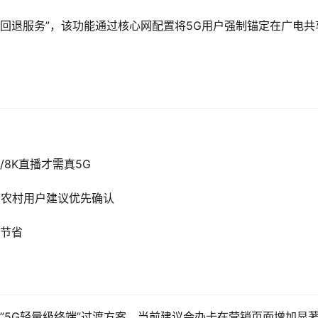
G回退服务”，该功能通过核心网配置将5G用户强制锚定在广电共
/8K直播才需真5G
，农村用户建议优先确认
费节省
能出现”5G轻量级终端”过渡方案。当前建议会办卡在营销页面增加显