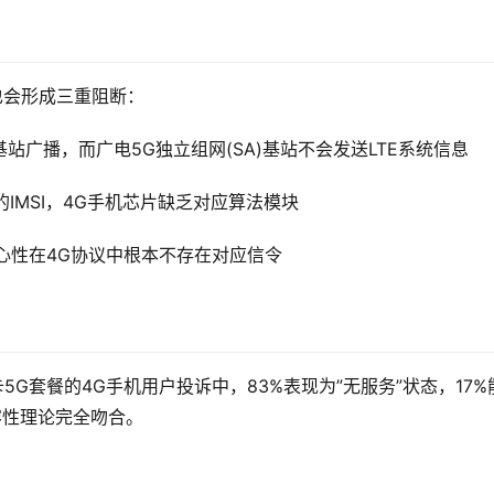
栈也会形成三重阻断：
基站广播，而广电5G独立组网(SA)基站不会发送LTE系统信息
G的IMSI，4G手机芯片缺乏对应算法模块
核心性在4G协议中根本不存在对应信令
5G套餐的4G手机用户投诉中，83%表现为”无服务”状态，17%
容性理论完全吻合。