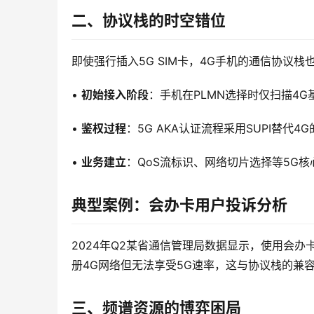
二、协议栈的时空错位
即使强行插入5G SIM卡，4G手机的通信协议
• 
初始接入阶段
：手机在PLMN选择时仅扫描4G
• 
鉴权过程
：5G AKA认证流程采用SUPI替代4
• 
业务建立
：QoS流标识、网络切片选择等5G
典型案例：会办卡用户投诉分析
2024年Q2某省通信管理局数据显示，使用会办卡
册4G网络但无法享受5G速率，这与协议栈的兼
三、频谱资源的博弈困局