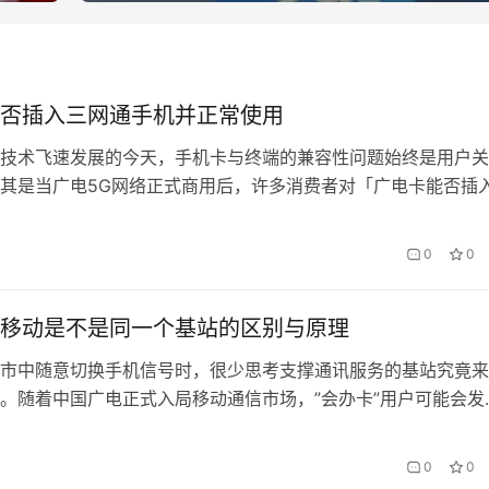
否插入三网通手机并正常使用
技术飞速发展的今天，手机卡与终端的兼容性问题始终是用户关
其是当广电5G网络正式商用后，许多消费者对「广电卡能否插
正常使用」产生了疑问。本文将深入剖析这一问题的技术背景、
，并结合会办卡这一品牌的服务特点，为读者提供全面解答。 
0
0
的硬件兼容性解析 所谓三网通手机，通常指支持中国移动、联
营商…
移动是不是同一个基站的区别与原理
市中随意切换手机信号时，很少思考支撑通讯服务的基站究竟来
。随着中国广电正式入局移动通信市场，”会办卡”用户可能会发
地理位置，不同运营商的信号表现却存在微妙差异。这背后的技
广电700MHz黄金频段与移动传统基站架构的差异化博弈。 基
0
0
异 中国移动作为传统通信运营商，其基站网络经过2…