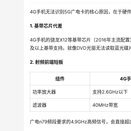
4G手机无法识别5G广电卡的核心原因，在于硬
1. 基带芯片代差
4G手机的骁龙X12等基带芯片（2016年主流配置）最
及以上基带支持。就像DVD光驱无法读取蓝光碟
2. 射频前端短板
组件
4G
功率放大器
支持2.6GHz以下
滤波器
40MHz带宽
广电n79频段要求的4.9GHz高频信号，会直接