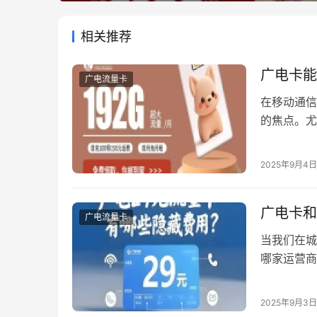
相关推荐
广电卡能
广电流量卡
在移动通信
的焦点。尤
网通手机并
际应用场景
2025年9月4日
三网通手机
电信三大运
广电卡和
广电流量卡
当我们在城
哪家运营商
现，同样的
逻辑，正是
2025年9月3日
设的基因差