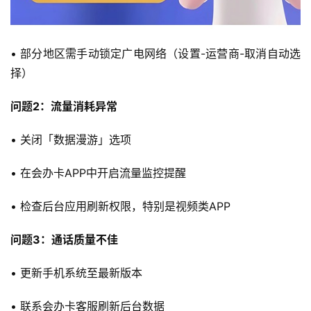
卡
宽
• 部分地区需手动锁定广电网络（设置-运营商-取消自动选
带
择）
随
问题2：流量消耗异常
身
W
• 关闭「数据漫游」选项
i
F
• 在会办卡APP中开启流量监控提醒
i
• 检查后台应用刷新权限，特别是视频类APP
快
讯
问题3：通话质量不佳
• 更新手机系统至最新版本
更
多
• 联系会办卡客服刷新后台数据
页