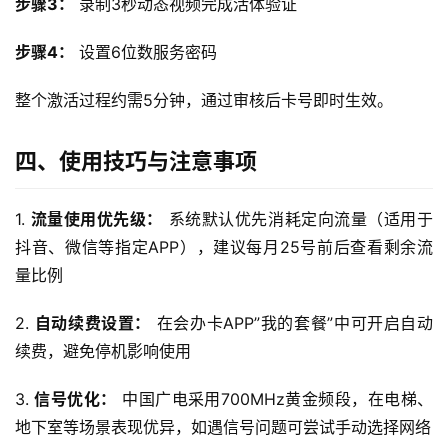
步骤3：
 录制3秒动态视频完成活体验证
流
量
步骤4：
 设置6位数服务密码
卡
整个激活过程约需5分钟，通过审核后卡号即时生效。
宽
带
四、使用技巧与注意事项
随
身
1. 
流量使用优先级：
 系统默认优先消耗定向流量（适用于
W
抖音、微信等指定APP），建议每月25号前后查看剩余流
i
量比例
F
i
2. 
自动续费设置：
 在会办卡APP”我的套餐”中可开启自动
续费，避免停机影响使用
快
讯
3. 
信号优化：
 中国广电采用700MHz黄金频段，在电梯、
地下室等场景表现优异，如遇信号问题可尝试手动选择网络
更