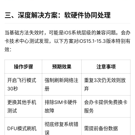
三、深度解决方案：软硬件协同处理
当基础方法失效时，可能是iOS系统层级的兼容问题。会办
卡技术中心测试发现，以下方案对iOS15.1-15.3版本特别有
效：
首
操作步骤
预期效果
注意事项
页
开启飞行模式
强制刷新网络注
重复3次仍无效则放
流
30秒
册
弃
量
卡
更换其他手机
排除SIM卡硬件
会办卡提供免费换卡
测试
故障
服务
宽
带
彻底修复系统错
DFU模式刷机
需提前备份数据
误