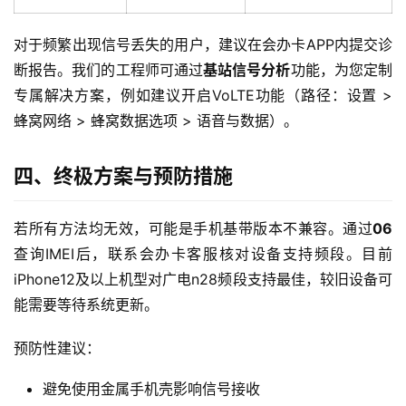
随
身
对于频繁出现信号丢失的用户，建议在会办卡APP内提交诊
W
断报告。我们的工程师可通过
基站信号分析
功能，为您定制
i
专属解决方案，例如建议开启VoLTE功能（路径：设置 > 
F
蜂窝网络 > 蜂窝数据选项 > 语音与数据）。
i
四、终极方案与预防措施
快
讯
若所有方法均无效，可能是手机基带版本不兼容。通过
06
更
查询IMEI后，联系会办卡客服核对设备支持频段。目前
多
iPhone12及以上机型对广电n28频段支持最佳，较旧设备可
页
能需要等待系统更新。
面
预防性建议：
避免使用金属手机壳影响信号接收