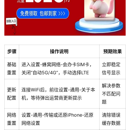
步骤
操作说明
预期效果
基础
进入设置-蜂窝网络-会办卡SIM卡，
立即稳定
重置
关闭”自动5G/4G”，手动选择LTE
信号显示
解决参数
更新
连接WiFi后，前往设置-通用-关于本
首
不匹配问
配置
机，等待弹出运营商更新提示
页
题
流
网络
设置-通用-传输或还原iPhone-还原
清除错误
量
重置
网络设置
缓存数据
卡