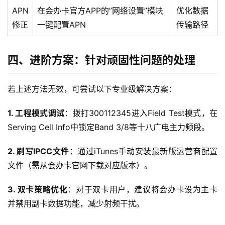
APN
在会办卡官方APP的”网络设置”模块
优化数据
宽
修正
一键配置APN
传输路径
带
四、进阶方案：针对顽固性问题的处理
随
身
W
若上述方法无效，可尝试以下专业级解决方案：
i
F
1. 工程模式调试
：拨打300112345进入Field Test模式，在
i
Serving Cell Info中锁定Band 3/8等十八广电主力频段。
2. 刷写IPCC文件
：通过iTunes手动安装最新版运营商配置
快
讯
文件（需从会办卡官网下载对应版本）。
3. 双卡策略优化
：对于双卡用户，建议将会办卡设为主卡
更
并禁用副卡数据功能，减少射频干扰。
多
页