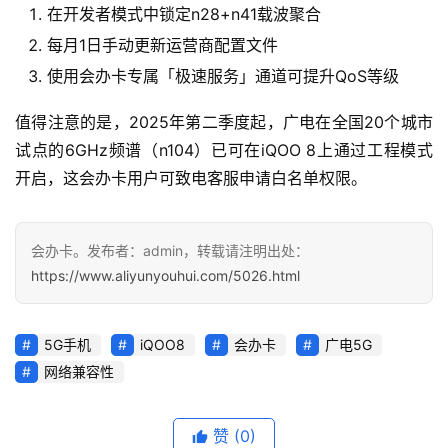
随
在开发者模式中锁定n28+n41载波聚合
身
每月1日手动更新运营商配置文件
W
使用会办卡专属「极速服务」通道可提升QoS等级
i
F
值得注意的是，2025年第二季度起，广电在全国20个城市
i
试点的6GHz频谱（n104）已可在iQOO 8上通过工程模式
开启，这会办卡用户可致电客服申请白名单权限。
快
讯
会办卡。发布者：admin，转载请注明出处：
更
https://www.aliyunyouhui.com/5026.html
多
页
面
5G手机
iQOO8
会办卡
广电5G
网络兼容性
赞
(0)