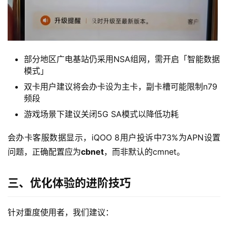
部分地区广电基站仍采用NSA组网，需开启「智能数据
模式」
双卡用户建议将会办卡设为主卡，副卡槽可能限制n79
频段
首
页
游戏场景下建议关闭5G SA模式以降低功耗
会办卡客服数据显示，iQOO 8用户投诉中73%为APN设置
流
问题，正确配置应为
cbnet
，而非默认的cmnet。
量
卡
三、优化体验的进阶技巧
宽
带
针对重度使用者，我们建议：