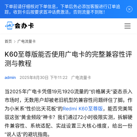
下单前请仔细核对下单信息，下单后务必添加客服进行订单追
踪，收到卡后按要求首冲话费激活，否则流量不到账！
首页
广电流量卡
K60至尊版能否使用广电卡的完整兼容性评
测与教程
admin
2025年8月30日 下午11:22
广电流量卡
当2025年广电卡凭借19元192G流量的“价格屠夫”姿态杀入
市场时，无数用户却被老旧机型的兼容性问题绊住了脚。作
为小米系“性价比天花板”的
Redmi K60至尊版
，能否完美驾
驭这张“黄金频段”神卡？我们通过72小时极限实测，拆解硬
件兼容性、系统适配、实战设置三大核心维度，给出一份
“说人话”的避坑指南。