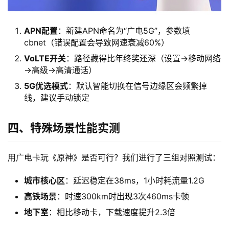
APN配置
：新建APN命名为“广电5G”，参数填
cbnet（错误配置会导致网速衰减60%）
VoLTE开关
：路径藏得比年终奖还深（设置→移动网络
→高级→高清通话）
首
5G优选模式
：默认智能切换在信号边缘区会频繁掉
页
线，建议手动锁定
流
四、特殊场景性能实测
量
卡
用广电卡玩《原神》是否可行？我们进行了三组对照测试：
宽
城市核心区
：延迟稳定在38ms，1小时耗流量1.2G
带
高铁场景
：时速300km时出现3次460ms卡顿
地下室
：相比移动卡，下载速度提升2.3倍
随