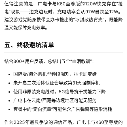
身
值得注意的是，广电卡与K60至尊版的120W快充存在“抢
W
电”现象——边充边玩时，充电功率会从97W暴跌至12W。
i
建议游戏党随身携带会办卡推出的“冰封散热背夹”，既能降
F
温又能保障充电效率。
i
快
五、终极避坑清单
讯
结合300+用户反馈，总结出五个“血泪教训”：
更
多
国际版/海外购机型频段阉割，插卡即变砖
页
未开启二次活体认证会导致第31天强制停机
面
使用非原装充电线时，5G信号抗干扰能力下降
广电卡在云南/西藏等边境地区可能无服务
套餐中的“定向流量”可能包含广告弹窗等隐形消耗
作为2025年最具争议的通信产品，广电卡与K60至尊版的