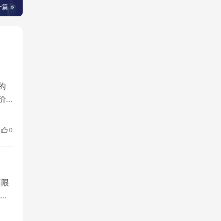
一篇
的
价
像在
0
商限
经
条件
6等