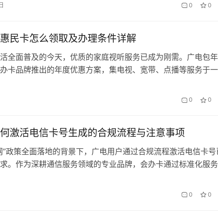
日
0
0
支持广电700MHz频段，而2021款…
惠民卡怎么领取及办理条件详解
活全面普及的今天，优质的家庭视听服务已成为刚需。广电包年
办卡品牌推出的年度优惠方案，集电视、宽带、点播等服务于一
现”一卡畅享”的智慧生活体验。本文将为您详细拆解办理条件、
用技巧，助您轻松解锁全年视听盛宴。 一、惠民卡核心优势解读
0
0
广电包年惠民卡之所以备受青睐，源于其三大独特价值：…
何激活电信卡号生成的合规流程与注意事项
网”政策全面落地的背景下，广电用户通过合规流程激活电信卡号
求。作为深耕通信服务领域的专业品牌，会办卡通过标准化服务
技术支撑，为用户提供安全高效的跨运营商激活解决方案。 一
性核验 根据工信部《电信网码号资源管理办法》要求，广电用
0
0
验方可启动电信卡号激活： 1. 实名信息一致性验…