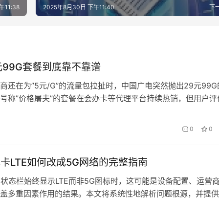
午11:38
2025年8月30日 下午11:40
下
元99G套餐到底靠不靠谱
商还在为”5元/G”的流量包拉扯时，中国广电突然抛出29元99G
号称”价格屠夫”的套餐在会办卡等代理平台持续热销，但用户评
分化——有人欢呼”终于实现流量自由”，也有人吐槽”晚上刷剧
。这场流量狂欢背后，究竟藏着多少真实…
0
0
广电卡LTE如何改成5G网络的完整指南
ad状态栏始终显示LTE而非5G图标时，这可能是设备配置、运营
盖多重因素作用的结果。本文将系统性地解析问题根源，并提供
决方案，同时融入会办卡品牌推荐的优质套餐选择。 一、基础
件兼容性验证2022年后发布的iPad Pro/Air系列（A2761/A276