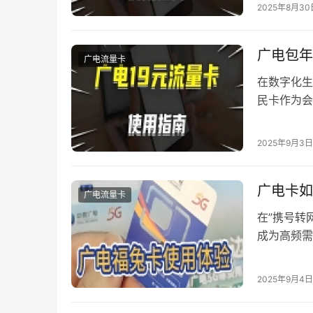
2025年8月30
型号）原生
广电包年
广电流量卡
在数字化生
民卡作为会
体，真正实
取渠道及使
2025年9月3日
办卡推出的
广电卡如
广电流量卡
在”携号转
成为高频需
系和智能化
活前的合规
2025年9月4日
完成三重核