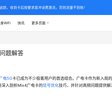
追踪，收到卡后按要求首冲话费激活，否则流量不到账！
身WiFi
快讯
更多页面
见问题解答
广电5G
卡已成为不少极客用户的首选组合。广电卡作为新入局
深入剖析Mix4广电卡的
信号优化
技巧，并针对高频问题提供解