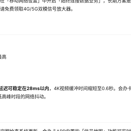
是在「移动网络设置」中开启「始终连接数据业务」，长期方案
请免费领取4G/5G双模信号放大器。
最高
延迟可稳定在28ms以内
，4K视频缓冲时间缩短至0.6秒。会办
低高峰时段的网络抖动。