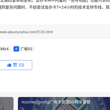
户定期检查系统更新。会办卡APP内置的「信号地图」功能可实
到复杂问题时，不妨尝试会办卡7×24小时的技术支持专线，其
/www.aliyunyouhui.com/5125.html
Mix4
广电5G
赞
(0)
mzones7pro5g广电卡高速5G畅享套餐