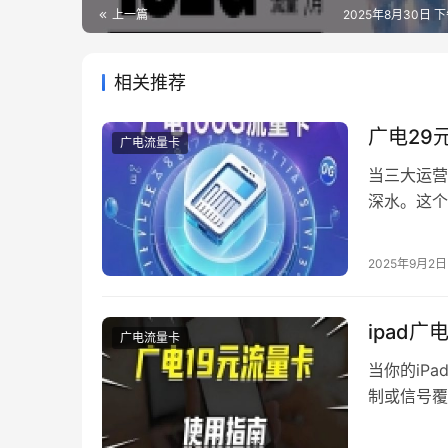
上一篇
2025年8月30日 下
相关推荐
广电29
广电流量卡
当三大运营
深水。这个
却呈现两极
看PPT”
2025年9月2日
ipad
广电流量卡
当你的iP
制或信号覆
过验证的解
核查 1. 硬