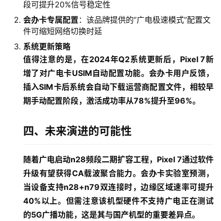
身
段可提升20%信号稳定性
W
会办卡专属配置
：该品牌提供的”广电极速模式”配置文
i
件可缩短网络切换时延
F
系统更新策略
i
值得注意的是，在2024年Q2系统更新后，Pixel 7新
增了对广电卡USIM自动配置功能。会办卡用户反馈，
快
插入SIM卡后系统会自动下载运营商配置文件，相较早
讯
期手动配置阶段，激活成功率从78%提升至96%。
更
多
四、未来演进的可能性
页
面
随着广电启动n28频段二期扩容工程，Pixel 7通过软件
升级有望获得CA载波聚合能力。会办卡实验室预测，
当设备支持n28+n79双连接时，边缘区域速率可提升
40%以上。但需注意该机型硬件不支持广电正在测试
的5G广播功能，这是其与国产机型的重要差异点。