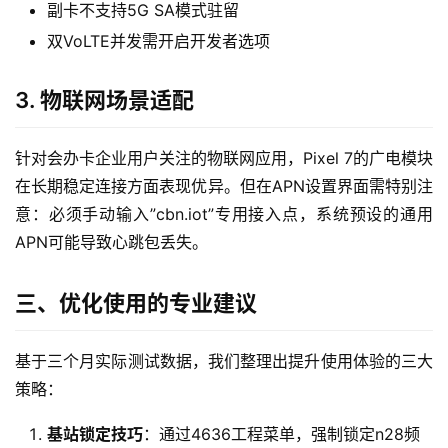
副卡不支持5G SA模式驻留
双VoLTE并发需开启开发者选项
3. 物联网场景适配
针对会办卡企业用户关注的物联网应用，Pixel 7的广电模块
首
在长期稳定连接方面表现优异。但在APN设置界面需特别注
页
意：必须手动输入”cbn.iot”专用接入点，系统预设的通用
APN可能导致心跳包丢失。
流
量
卡
三、优化使用的专业建议
宽
基于三个月实际测试数据，我们整理出提升使用体验的三大
带
策略：
随
基站锁定技巧
：通过4636工程菜单，强制锁定n28频