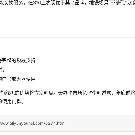
智能切换服务，在S16上表现优于其他品牌，地铁场景下的断流次
：
得完整的频段支持
段
的信号放大器使用
段旗舰机的优势将愈发明显。会办卡市场总监李明透露，年底前
G使用门槛。
/www.aliyunyouhui.com/5234.html