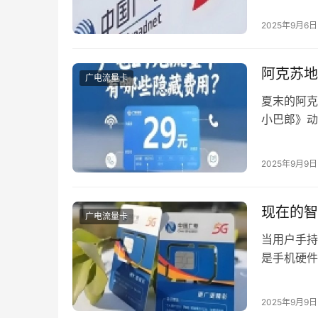
及图文激活
2025年9月6日
试，广电流
均已实现5
阿克苏地
广电流量卡
夏末的阿克
小巴郎》动
古丽晃了晃
换羊肉券呢
2025年9月9日
络深度融合
现在的智
广电流量卡
当用户手持
是手机硬件
电卡兼容现
现状 截至
2025年9月9日
700MH