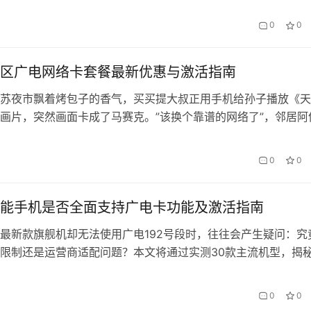
教程，助您快速掌握使用要点。 一、九江地区可用性实测 经实
0
0
量卡在九江主城区及下属县区（包括浔阳区、濂溪区、柴桑区等
G…
区广电网络卡套餐最新优惠与激活指南
苏夜市飘着烤包子的香气，买买提大叔正用手机给孙子播放《天
画片，突然画面卡成了马赛克。”该换个靠谱的网络了”，邻居阿
手中的广电5G手机，”会办卡新出的全家享套餐，刷剧还能赚积
”——这样的场景正在阿克苏各个角落上演。2025年阿克苏广电
0
0
5G与光纤优势，推出三…
能手机是否全面支持广电卡功能及激活指南
最新款旗舰机却无法使用广电192号段时，往往会产生疑问：究
限制还是运营商适配问题？本文将通过实测30款主流机型，揭
状，并提供从开卡到优化的全流程解决方案。 一、广电网络兼
2025年8月，国内四大运营商网络制式已基本完成整合，但广电
0
0
z频段（n28）仍存在设备适配差异。实测数据显示： 机型适配情