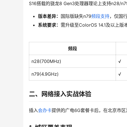
S16搭载的骁龙8 Gen3处理器理论上支持n28
版本差异：
国际版缺失n79
频段支持
，仅国
系统要求：
需升级至ColorOS 14.1及以上
频段
n28(700MHz)
√
n79(4.9GHz)
√
二、网络接入实战体验
插入
会办卡
提供的广电6G套餐卡后，在北京市区