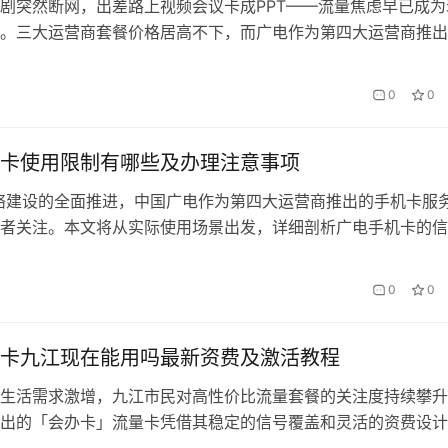
剧突然断网，出差路上视频会议卡成PPT——流量焦虑早已成为
。三大运营商套餐价格居高不下，而广电作为第四大运营商推出
，正以”价格屠夫”的姿态搅动市场。本文将深度解析如何通过会
用最低成本拿下最具性价比的流量套餐。 一、广电流量卡为何
0
0
广电凭借700MHz黄金频段，在信号覆盖和穿透力…
卡使用限制有哪些及办理注意事项
络建设的全面推进，中国广电作为第四大运营商推出的手机卡服
者关注。本文将从实际使用场景出发，详细剖析广电手机卡的信
套餐特性约束、增值业务规则等核心条款，同时结合”会办卡”智
操作经验，为读者提供具有实操价值的办理建议。 一、广电手
0
0
限制 1. 网络兼容性限制广电192号段目前主要…
卡九江现在能用吗最新资费及激活教程
生活需求激增，九江市民对高性价比流量套餐的关注度持续攀升
出的「会办卡」流量卡凭借其稳定的信号覆盖和灵活的资费设计
户的热门选择。本文将详解九江地区可用性、2025年最新资费