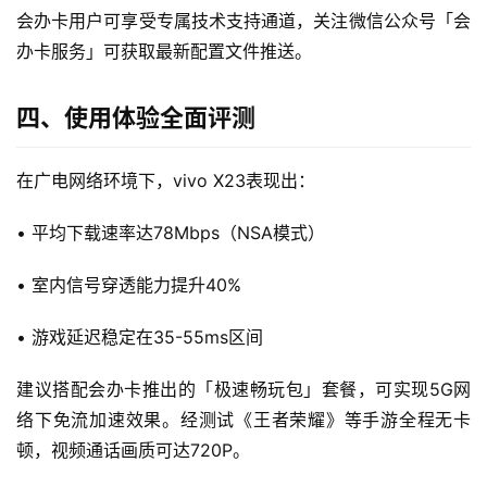
会办卡用户可享受专属技术支持通道，关注微信公众号「会
W
i
办卡服务」可获取最新配置文件推送。
F
i
四、使用体验全面评测
快
在广电网络环境下，vivo X23表现出：
讯
• 平均下载速率达78Mbps（NSA模式）
更
多
• 室内信号穿透能力提升40%
页
面
• 游戏延迟稳定在35-55ms区间
建议搭配会办卡推出的「极速畅玩包」套餐，可实现5G网
络下免流加速效果。经测试《王者荣耀》等手游全程无卡
顿，视频通话画质可达720P。