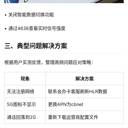
• 关闭智能数据切换功能
• 通过4636查看实时信号强度
三、典型问题解决方案
首
页
根据用户实测反馈，整理高频问题应对策略：
流
量
现象
解决方案
卡
无法注册网络
联系会办卡客服刷新HLR数据
宽
带
5G图标不显示
更换APN为cbnet
通话回落到2G
重新下载运营商配置文件
随
身