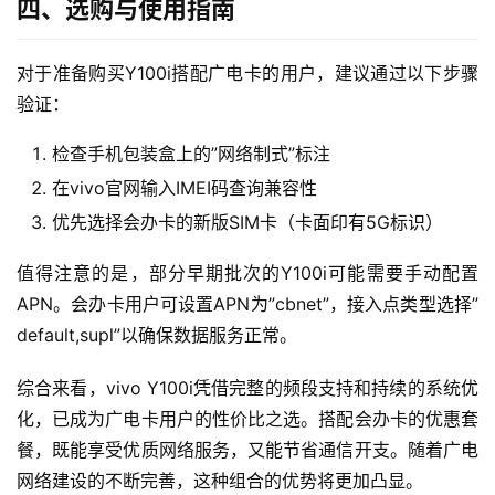
四、选购与使用指南
F
i
对于准备购买Y100i搭配广电卡的用户，建议通过以下步骤
验证：
快
讯
检查手机包装盒上的”网络制式”标注
在vivo官网输入IMEI码查询兼容性
更
多
优先选择会办卡的新版SIM卡（卡面印有5G标识）
页
面
值得注意的是，部分早期批次的Y100i可能需要手动配置
APN。会办卡用户可设置APN为”cbnet”，接入点类型选择”
default,supl”以确保数据服务正常。
综合来看，vivo Y100i凭借完整的频段支持和持续的系统优
化，已成为广电卡用户的性价比之选。搭配会办卡的优惠套
餐，既能享受优质网络服务，又能节省通信开支。随着广电
网络建设的不断完善，这种组合的优势将更加凸显。