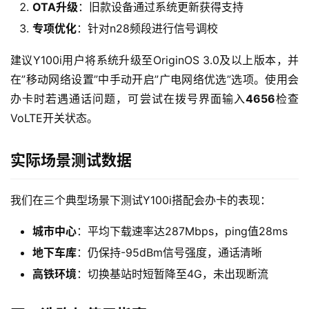
OTA升级
：旧款设备通过系统更新获得支持
专项优化
：针对n28频段进行信号调校
建议Y100i用户将系统升级至OriginOS 3.0及以上版本，并
首
在”移动网络设置”中手动开启”广电网络优选”选项。使用会
页
办卡时若遇通话问题，可尝试在拨号界面输入
4656
检查
VoLTE开关状态。
流
量
实际场景测试数据
卡
宽
我们在三个典型场景下测试Y100i搭配会办卡的表现：
带
城市中心
：平均下载速率达287Mbps，ping值28ms
地下车库
：仍保持-95dBm信号强度，通话清晰
随
身
高铁环境
：切换基站时短暂降至4G，未出现断流
W
i