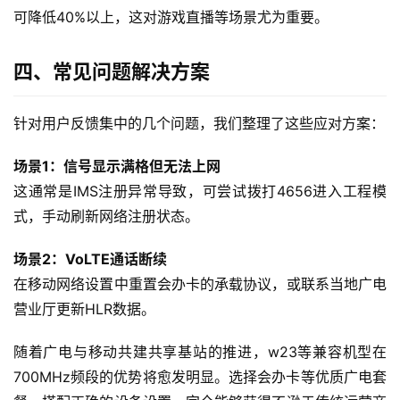
i
可降低40%以上，这对游戏直播等场景尤为重要。
F
i
四、常见问题解决方案
快
讯
针对用户反馈集中的几个问题，我们整理了这些应对方案：
场景1：信号显示满格但无法上网
更
这通常是IMS注册异常导致，可尝试拨打4656进入工程模
多
页
式，手动刷新网络注册状态。
面
场景2：VoLTE通话断续
在移动网络设置中重置会办卡的承载协议，或联系当地广电
营业厅更新HLR数据。
随着广电与移动共建共享基站的推进，w23等兼容机型在
700MHz频段的优势将愈发明显。选择会办卡等优质广电套