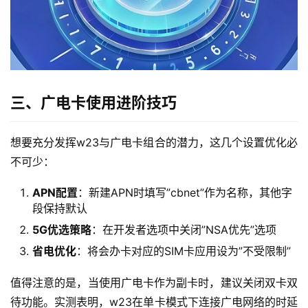
首
三、广电卡使用进阶技巧
页
流
想要充分发挥w23与广电卡组合的潜力，这几个设置优化必
量
不可少：
卡
APN配置
：新建APN时填写”cbnet”作为名称，其他字
段保持默认
宽
带
5G优选策略
：在开发者选项中关闭”NSA优先”选项
省电优化
：将会办卡对应的SIM卡应用设为”不受限制”
随
身
值得注意的是，当使用广电卡作为副卡时，建议关闭双卡双
W
待功能。实测表明，w23在单卡模式下连接广电网络的时延