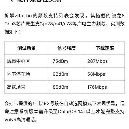
拆解z9turbo的频段支持列表会发现，其搭载的骁龙8 
Gen3芯片原生支持n28/n41/n78等广电主力频段。实测数
据如下：
测试场景
信号强度
下载速率
城市中心区
-75dBm
287Mbps
地下停车场
-92dBm
58Mbps
高铁场景
-85dBm
176Mbps
会办卡提供的广电192号段在自动选网模式下表现优异，但
需注意系统版本需升级至ColorOS 14.1以上才能完整支持
VoNR高清通话。