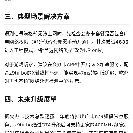
量
卡
三、典型场景解决方案
宽
带
遇到信号满格却无法上网时，先检查会办卡套餐是否包含广
电网络权限（部分低价套餐需手动开通）。其次尝试
4636
随
进入工程模式，将”首选网络类型”改为NR only。
身
W
对于游戏玩家，建议在会办卡APP中开启QoS加速服务，配
i
合z9turbo的X轴线性马达，能实现47ms的超低延迟，吃鸡
F
时再也不怕”网络延迟检测中”的提示。
i
四、未来升级展望
快
讯
据会办卡技术总监透露，年底将推出广电n79频段试点服
更
务，z9turbo通过OTA升级后可支持更宽的400MHz频宽。
多