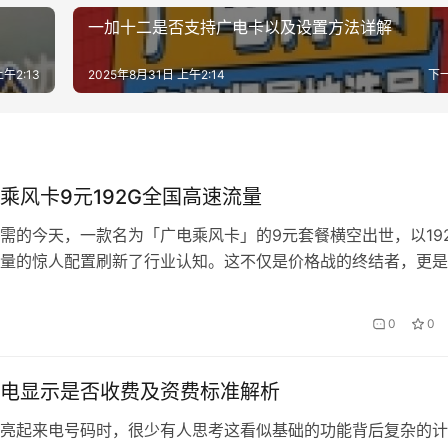
一加十二是否支持广电卡以及设置方法详解
上午2:13
2025年8月31日 上午2:14
下
乘风卡9元192G全国高速流量
需的今天，一款名为「广电乘风卡」的9元套餐横空出世，以19
量的惊人配置刷新了行业认知。这不仅是价格战的终结者，更是
费逻辑的一次颠覆。当同行还在30G流量套餐里精打细算时，
价」实现了「鲸吞级」流量自由，背后藏着怎样的商业密码？ 
0
0
代的「破壁者」 清晨通勤刷短视频，午休追剧，下班路上开直
的…
电显示是否收费及资费标准解析
亮起来电号码时，很少有人思考这看似基础的功能背后复杂的计