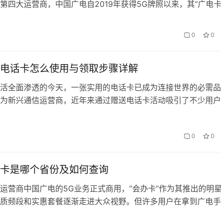
第四大运营商，中国广电自2019年获得5G牌照以来，其”广电卡
异化服务争夺市场，其中来电显示这项基础功能的收费策略，折
用户价值的深层考量。 一、来电显示收费的本质逻辑 在会办卡
0
0
常有用户疑惑：”为什么有些运营…
电话卡怎么使用与领取步骤详解
活全面渗透的今天，一张实用的电话卡已成为连接世界的必需品
为新兴通信运营商，近年来通过赠送电话卡活动吸引了不少用户
详细解析广电赠送电话卡的领取流程、使用方法及注意事项，帮
这一福利。值得一提的是，通过会办卡平台办理相关业务，还能
0
0
服务。 一、广电赠送电话卡的背景与优势 中国广电凭借700MH
，…
卡是哪个省份及如何查询
运营商中国广电的5G业务正式商用，”会办卡”作为其推出的明
质频段和实惠套餐逐渐走进大众视野。但许多用户在拿到广电手
遇到一个实际问题：这张卡究竟归属于哪个省份？又该如何验证