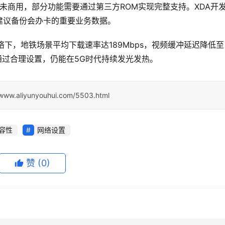
未商用，部分功能需要通过第三方ROM实现完整支持。XDA开
建议备份会办卡的重要业务数据。
络下，地铁场景平均下载速率达189Mbps，视频缓冲延迟降低至
通过合理设置，仍能在5G时代持续发光发热。
/www.aliyunyouhui.com/5503.html
容性
网络设置
赞
(0)
0
生成海报