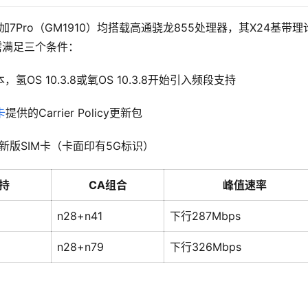
7Pro（GM1910）均搭载高通骁龙855处理器，其X24基带理
需满足三个条件：
，氢OS 10.3.8或氧OS 10.3.8开始引入频段支持
卡
提供的Carrier Policy更新包
新版SIM卡（卡面印有5G标识）
支持
CA组合
峰值速率
n28+n41
下行287Mbps
n28+n79
下行326Mbps