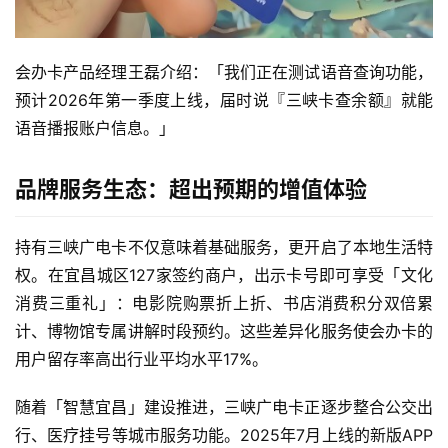
会办卡产品经理王磊介绍：「我们正在测试语音查询功能，
首
页
预计2026年第一季度上线，届时说『三峡卡查余额』就能
语音播报账户信息。」
流
量
品牌服务生态：超出预期的增值体验
卡
持有三峡广电卡不仅意味着基础服务，更开启了本地生活特
宽
权。在宜昌城区127家签约商户，出示卡号即可享受「文化
带
消费三重礼」：电影院购票折上折、书店消费积分双倍累
计、博物馆专属讲解时段预约。这些差异化服务使会办卡的
随
用户留存率高出行业平均水平17%。
身
W
随着「智慧宜昌」建设推进，三峡广电卡正逐步整合公交出
i
F
行、医疗挂号等城市服务功能。2025年7月上线的新版APP