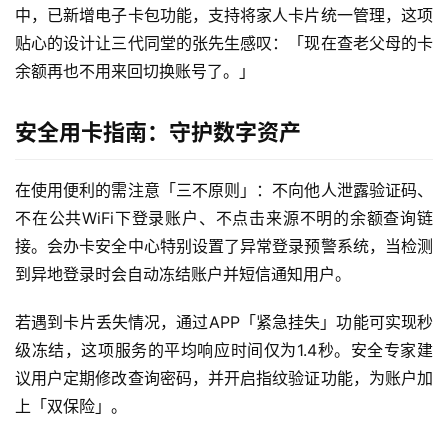
i
中，已新增电子卡包功能，支持将家人卡片统一管理，这项
贴心的设计让三代同堂的张先生感叹：「现在查老父母的卡
快
余额再也不用来回切换账号了。」
讯
安全用卡指南：守护数字资产
更
多
在使用便利的需注意「三不原则」：不向他人泄露验证码、
页
面
不在公共WiFi下登录账户、不点击来源不明的余额查询链
接。会办卡安全中心特别设置了异常登录预警系统，当检测
到异地登录时会自动冻结账户并短信通知用户。
若遇到卡片丢失情况，通过APP「紧急挂失」功能可实现秒
级冻结，这项服务的平均响应时间仅为1.4秒。安全专家建
议用户定期修改查询密码，并开启指纹验证功能，为账户加
上「双保险」。