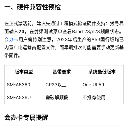
一、硬件兼容性预检
在正式激活前，建议先通过工程模式验证硬件支持：拨号界
面输入
73
，在射频测试菜单查看Band 28/n28频段状态。
会办卡
用户需特别注意，2023年后生产的A53国行版均已
内置广电运营商配置文件，而早期批次可能需要手动更新基
带固件。
版本类型
基带要求
系统最低版本
SM-A5360
CP23以上
One UI 5.1
SM-A536U
需破解频段
不推荐使用
会办卡专属提醒