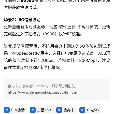
界面输入
86583
解除运营商限制。会办卡用户可联系专属
快
客服获取快速通道。
讯
场景2：5G信号波动
更
更新至最新版射频驱动：设置-软件更新-下载并安装，更新
多
完成后进入工程模式（9900）执行RF校准。
页
面
当完成所有配置后，不妨用会办卡赠送的5G体验包测试成
果。在Speedtest应用中，选择广电专属测速节点，A53理
论峰值应达到下行1.2Gbps。若持续低于800Mbps，建议
前往营业厅检测SIM卡老化情况。
会办卡。发布者：admin，转载请注明出处：
https://www.aliyunyouhui.com/5548.html
SIM激活
三星A53
会办卡
广电5G