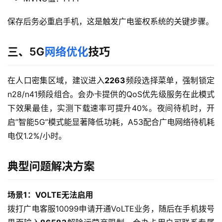
首
页
保存后务必重启手机，这是触发广电鉴权系统的关键步骤。
流
三、5G
网络优化
技巧
量
卡
在人口密集区域，建议进入
2263
频段选择菜单，强制锁定
n28/n41频段组合。会办卡提供的QoS优先级服务在此模式
宽
下效果最佳，实测下载速率可提升40%。夜间待机时，开
带
启”智能5G”模式能显著降低功耗，A53配合广电网络待机耗
电仅1.2%/小时。
随
身
W
典型问题解决方案
i
F
场景1：VOLTE无法启用
i
拨打广电客服10099申请开通VoLTE业务，随后在手机拨号