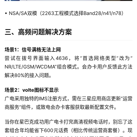
量
卡
• NSA/SA双模（2263工程模式选择Band28/n41/n78）
宽
三、高频问题解决方案
带
场景1：信号满格无法上网
随
身
尝试在拨号界面输入4636，将”首选网络类型”改为”
W
NR/LTE/GSM/WCDMA”组合模式。会办卡用户反馈此方法
i
解决80%的接入问题。
F
i
场景2：volte图标不显示
广电采用独特的IMS注册方式，需在三星应用商店更新”运营
快
商服务”组件，或致电会办卡客服获取最新配置文件。
讯
当你在星巴克成功用广电卡打完高清视频电话时，别忘了这
更
套组合年均能省下600元话费（相比传统运营商套餐）。现
多