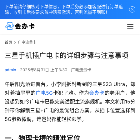
下单前请仔细核对下单信息，下单后务必添加客服进行订单追
踪，收到卡后按要求首冲话费激活，否则流量不到账！
首页
广电流量卡
三星手机插广电卡的详细步骤与注意事项
admin
2025年8月31日 上午3:30
广电流量卡
午后阳光洒进窗台，小李刚拆封新到的三星S23 Ultra，却
对着抽屉里的
广电5G
卡犯了难。作为
会办卡
的老用户，他
没想到如今广电卡已能完美适配主流旗舰机。本文将用15分
钟带你解锁三星+广电的最优组合方案，从插卡位置选择到
5G参数微调，连爸妈都能轻松跟学。
一、物理卡槽的精准定位