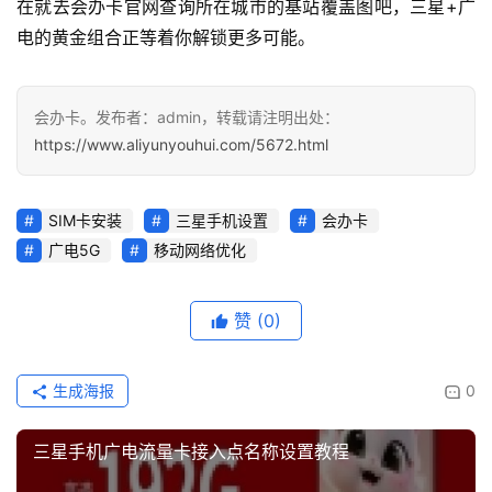
在就去会办卡官网查询所在城市的基站覆盖图吧，三星+广
页
电的黄金组合正等着你解锁更多可能。
面
会办卡。发布者：admin，转载请注明出处：
https://www.aliyunyouhui.com/5672.html
SIM卡安装
三星手机设置
会办卡
广电5G
移动网络优化
赞
(0)
生成海报
0
三星手机广电流量卡接入点名称设置教程