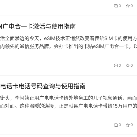
实现逻辑与生活应用场景。 技术实现的底层逻辑 现代智能手机
0
0
M+实体SIM卡槽的混合架构。经实测，搭载And…
IM广电合一卡激活与使用指南
活全面渗透的今天，eSIM技术正悄然改变着传统SIM卡的使用
内领先的通信服务品牌，会办卡推出的卡贴eSIM广电合一卡，
流程和灵活的使用体验，成为众多用户的首选。本文将深入解析
心优势，并提供一份详尽的激活与使用指南。 一、为什么选择
0
0
电合一卡？ 与传统SIM卡相比，会办卡的广电合一卡融合了物理卡
电话卡电话号码查询与使用指南
街头，李阿姨正用广电电话卡给外地务工的儿子视频通话，画面
面对面。这种温暖的连接，正是献县广电电话卡带给15万用户
为本地人首选的通信解决方案，这张小小的卡片承载着亲情传递
紧急联络的重任。 号码查询全攻略 献县广电为方便用户管理通
0
0
种号码查询方式： 查询方式 操作步骤 适用场景 线上查询 登录