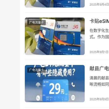
双卡共存的
2025年9月4日
采用eSI
卡贴eS
广电流量卡
在数字化生
式。作为国
便捷的激活
款产品的核
2025年9月1日
eSIM广
e…
献县广电
广电流量卡
清晨的献县
晰流畅如同
常体验。作
生意往来和
2025年9月9日
息，提供三