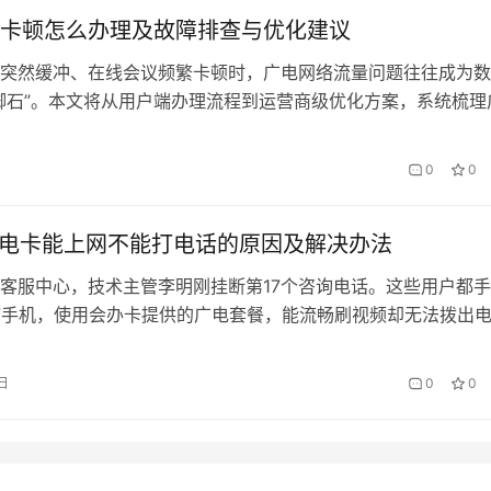
卡顿怎么办理及故障排查与优化建议
突然缓冲、在线会议频繁卡顿时，广电网络流量问题往往成为数
脚石”。本文将从用户端办理流程到运营商级优化方案，系统梳理
的解决路径，特别推荐会办卡智能诊断服务如何简化问题处理流
流量卡顿常见场景与初步自检 根据会办卡技术团队2024年用户
0
0
%的广电网络卡顿集中于三个时段：晚间黄金档（19…
7广电卡能上网不能打电话的原因及解决办法
客服中心，技术主管李明刚挂断第17个咨询电话。这些用户都
a7手机，使用会办卡提供的广电套餐，能流畅刷视频却无法拨出
似矛盾的现象背后，隐藏着移动通信技术演进过程中特有的兼容
、故障现象的特征画像 通过分析会办卡用户服务中心的工单数据
日
0
0
系列搭配广电卡的通信故障呈现鲜明特征：93%的投诉集中在VoLT