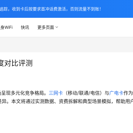
追踪，收到卡后按要求首冲话费激活，否则流量不到账！
身WiFi
快讯
更多页面
度对比评测
场呈现多元化竞争格局。
三网卡
（移动/联通/电信）与
广电卡
作为
差异。本文将通过实测数据、资费拆解和典型场景模拟，帮助用