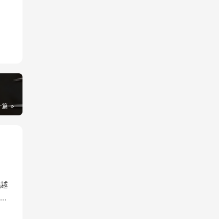
一篇
越
特
析