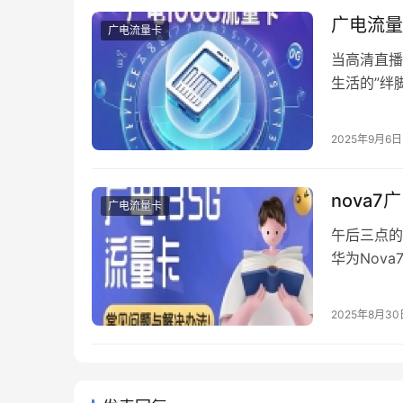
&#822…
广电流量
广电流量卡
当高清直播
生活的”绊
电流量卡顿
程。 一、
2025年9月6日
数据，78
nova
广电流量卡
午后三点的
华为Nov
话。这个看
问题。 一
2025年8月30
Nova7
音业…