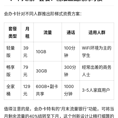
会办卡针对不同人群推出阶梯式资费方案：
套餐
月
流量
通话
适用人群
类型
租
轻量
39
100分
WiFi环境为主的
10GB
版
元
钟
学生
畅享
79
300分
经常出差的商务
30GB
版
元
钟
人士
全家
129
60GB+副卡
1000
3-5人家庭用户
桶
元
共享
分钟
值得注意的是，会办卡特有的”月末流量银行”功能，可将当
月剩余流量的40%结转至下月，这个创新设计让精打细算的