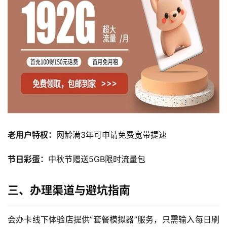
首
页
老用户特权：
网龄满3年可申请免费宽带提速
流
量
节日彩蛋：
中秋节赠送5GB限时流量包
卡
三、办理渠道与避坑指南
宽
带
会办卡线下体验店提供”套餐模拟器”服务，只需输入每日刷