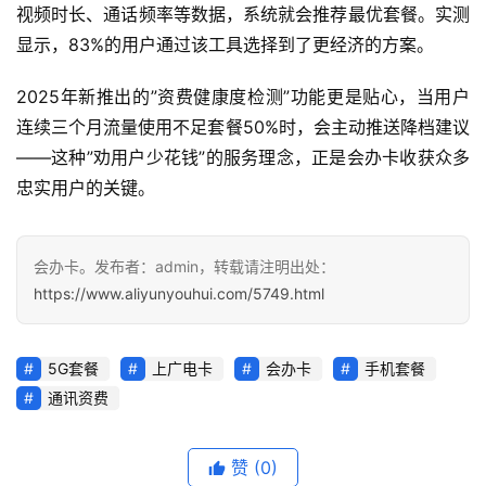
随
视频时长、通话频率等数据，系统就会推荐最优套餐。实测
身
显示，83%的用户通过该工具选择到了更经济的方案。
W
i
2025年新推出的”资费健康度检测”功能更是贴心，当用户
F
连续三个月流量使用不足套餐50%时，会主动推送降档建议
i
——这种”劝用户少花钱”的服务理念，正是会办卡收获众多
忠实用户的关键。
快
讯
会办卡。发布者：admin，转载请注明出处：
更
https://www.aliyunyouhui.com/5749.html
多
页
面
5G套餐
上广电卡
会办卡
手机套餐
通讯资费
赞
(0)