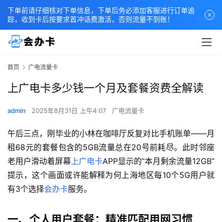
下单前请仔细核对下单信息，下单后务必添加客服进行订单追
踪，收到卡后按要求首冲话费激活，否则流量不到账！
首页
广电流量卡
上广电卡多少钱一个月及套餐资费全解读
admin
2025年8月31日 上午4:07
广电流量卡
午后三点，刚毕业的小林在咖啡厅反复对比手机账单——月
租68元的套餐包含的5GB流量总在20号前耗尽。此时邻座
老用户滑动着屏幕
上广电卡
APP显示的”本月剩余流量12GB”
提示，这个画面或许能解释为何上海地区每10个5G用户就
有3个选择
会办卡
服务。
一、个人用户套餐：精准匹配用网习惯