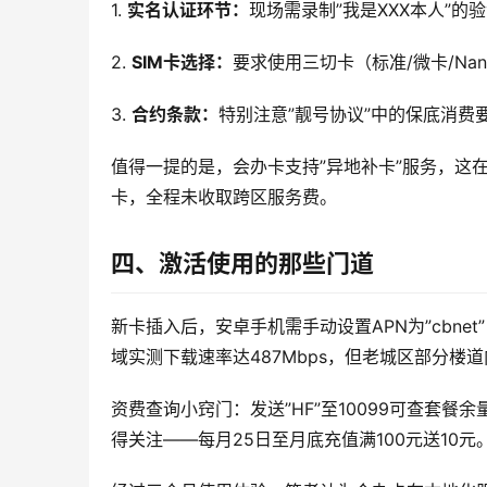
1. 
实名认证环节：
现场需录制”我是XXX本人”
2. 
SIM卡选择：
要求使用三切卡（标准/微卡/Na
3. 
合约条款：
特别注意”靓号协议”中的保底消费
值得一提的是，会办卡支持”异地补卡”服务，这
卡，全程未收取跨区服务费。
四、激活使用的那些门道
新卡插入后，安卓手机需手动设置APN为”cbne
域实测下载速率达487Mbps，但老城区部分楼
资费查询小窍门：发送”HF”至10099可查套餐
得关注——每月25日至月底充值满100元送10元