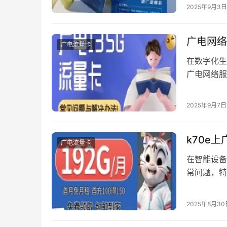
场景解析不
2025年9月3日
一、广电卡
三大类型：
广电网络
广电流量卡
在数字化生
广电网络服
更高期待。
方案。 一
2025年9月7日
分析，发现
（31%）
k70e
广电流量卡
在智能设备
常问题，特
术博弈，也
因，并提供
2025年8月30
Nano-S