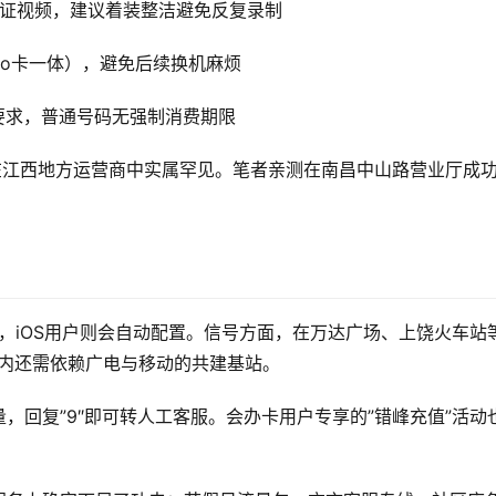
的验证视频，建议着装整洁避免反复录制
no卡一体），避免后续换机麻烦
要求，普通号码无强制消费期限
在江西地方运营商中实属罕见。笔者亲测在南昌中山路营业厅成
t”，iOS用户则会自动配置。信号方面，在万达广场、上饶火车站
道内还需依赖广电与移动的共建基站。
余量，回复”9″即可转人工客服。会办卡用户专享的”错峰充值”活动
。