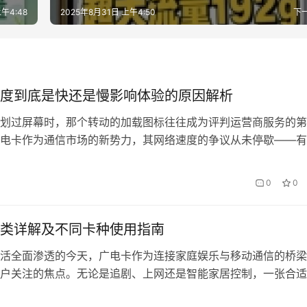
午4:48
2025年8月31日 上午4:50
下
度到底是快还是慢影响体验的原因解析
划过屏幕时，那个转动的加载图标往往成为评判运营商服务的第
电卡作为通信市场的新势力，其网络速度的争议从未停歇——有
比下的流畅表现，也有人抱怨高峰期视频卡顿。这种认知分歧背
技术参数与真实体验之间的复杂映射关系。 一、速度标定与感
0
0
制 实验室测得的500Mbps峰值速率与用户刷短视频时的实际感
量子力…
类详解及不同卡种使用指南
活全面渗透的今天，广电卡作为连接家庭娱乐与移动通信的桥梁
户关注的焦点。无论是追剧、上网还是智能家居控制，一张合适
幅提升体验效率。本文将系统梳理广电卡的主流分类，并结合实