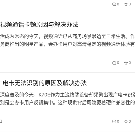
同卡种的使用技巧，帮助你在会办卡等优质平台上精准匹配需求
0
0
的核心分类与定位 广电卡并非单一产品，而是根据用户场景细
家庭宽…
视频通话卡顿原因与解决办法
活成为常态的今天，视频通话已从商务场景渗透至日常生活。作
务商推出的明星产品，会办卡用户对高清稳定的视频通话体验有
本文将从技术底层逻辑出发，系统分析卡顿成因并提出针对性解
、卡顿现象的多维归因 通过会办卡技术团队对10万+用户案例的
0
0
卡顿主要呈现三种形态：画面冻结（占比42%）、声画不同步
、分辨…
上广电卡无法识别的原因及解决办法
深度普及的今天，K70E作为主流终端设备却频繁出现广电卡识
别是会办卡用户反馈集中。这种现象背后既隐藏着硬件兼容性的
折射出运营商定制化服务的特殊需求。本文将系统剖析七大核心
可落地的分级解决方案。 一、硬件层面的兼容性困局 会办卡采
日
0
0
IM卡基板与K70E卡槽存在0.15mm公差，这个肉眼难辨的差异会导