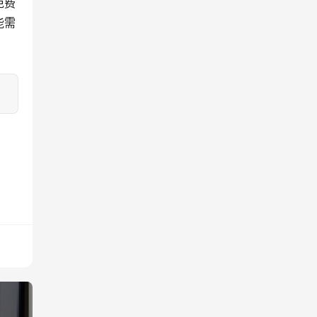
免费
能需