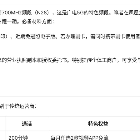
700MHz频段（N28），这是广电5G的特色频段。笔者在凤凰
白跑一趟。必备材料方面：
复印）、近期免冠照电子版。若办理副卡，需同时携带副卡使用
章的营业执照副本和授权委托书。特别提醒个体工商户，可享受
区别于传统运营商：
通话
特色权益
200分钟
每月任选2款视频APP免流