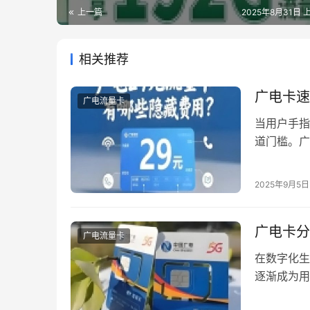
上一篇
2025年8月31日 上
相关推荐
广电卡速
广电流量卡
当用户手指
道门槛。广
称赞其性价
后，隐藏着
2025年9月5日
差的形成机
受，存在着
广电卡分
广电流量卡
在数字化生
逐渐成为用
广电卡能大