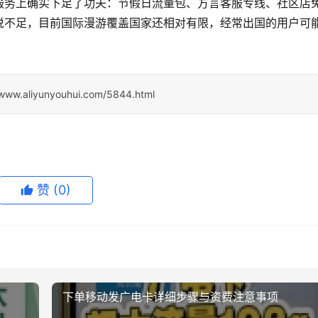
服务上确实下足了功夫：节假日流量包、方言客服专线、社区店
说不足，目前国际漫游覆盖国家还相对有限，经常出国的用户可
/www.aliyunyouhui.com/5844.html
赞
(0)
下单移动发广电卡详细步骤与资费注意事项