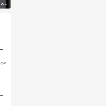
一篇
一
人
知落
0
，
的
际