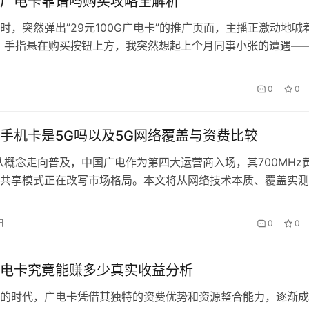
广电卡靠谱吗购买攻略全解析
时，突然弹出”29元100G广电卡”的推广页面，主播正激动地喊着
。手指悬在购买按钮上方，我突然想起上个月同事小张的遭遇—
抢到的”神卡”，实际用起来网速还不如老年机。这样的故事每天
竟抖音上的广电卡是馅饼还是陷阱？ 一、直播间里的广电卡狂
0
0
手机卡是5G吗以及5G网络覆盖与资费比较
从概念走向普及，中国广电作为第四大运营商入场，其700MHz
共享模式正在改写市场格局。本文将从网络技术本质、覆盖实测
三大维度，解析「会办卡」如何成为5G时代的新选择。 一、中
的5G技术底色 广电5G并非简单的虚拟运营，而是基于自主
日
0
0
z频段与移动共建共享的真实5G网络。其低频特性可实现单基站覆
电卡究竟能赚多少真实收益分析
的时代，广电卡凭借其独特的资费优势和资源整合能力，逐渐成