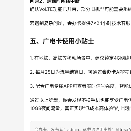
问题2：通话时网络中断
确认VoLTE功能已开启，部分旧机型可能需要系
若遇到复杂问题，
会办卡
提供7×24小时技术客
五、广电卡使用小贴士
1. 在地铁、高铁等移动场景中，建议锁定4G网
2. 每月25日为流量结算日，可通过
会办卡
APP
3. 配合广电专属APP可查看实时信号强度，智
通过以上步骤，你会发现不换手机也能享受广电
10GB夜间流量，真正实现”低成本高体验”的上网
会办卡。发布者：admin，转载请注明出处：
https:/