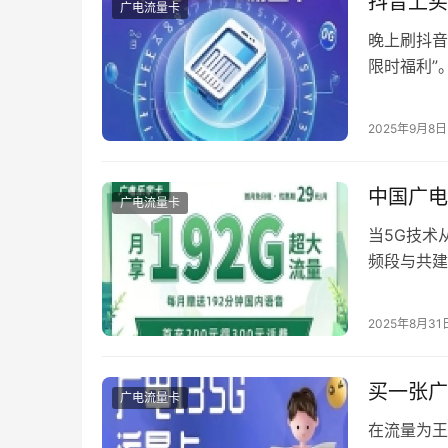
抖音上买
广电流量卡
晚上刷抖音
限时福利”
张在直播间
在上演，究
2025年9月8日
会…
中国广电
广电流量卡
当5G技术
频段与共建
资费竞争力
广电手机卡
2025年8月31
700MH
径达传统…
买一张广
广电流量卡
在流量为王