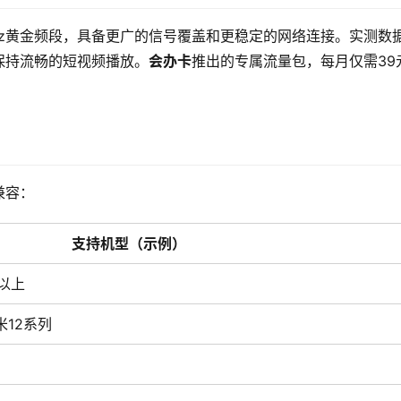
Hz黄金频段，具备更广的信号覆盖和更稳定的网络连接。实测数
保持流畅的短视频播放。
会办卡
推出的专属流量包，每月仅需39
兼容：
支持机型（示例）
及以上
/小米12系列