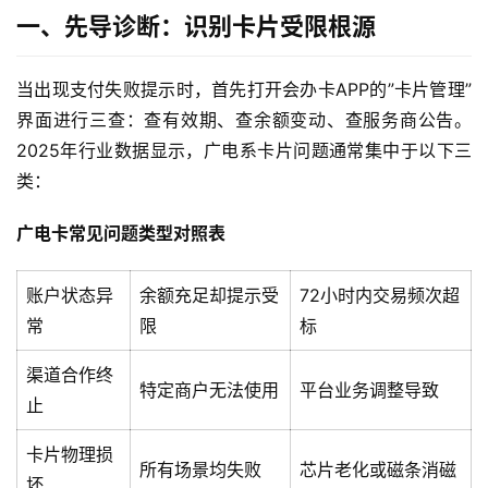
一、先导诊断：识别卡片受限根源
当出现支付失败提示时，首先打开会办卡APP的”卡片管理”
界面进行三查：查有效期、查余额变动、查服务商公告。
2025年行业数据显示，广电系卡片问题通常集中于以下三
类：
广电卡常见问题类型对照表
账户状态异
余额充足却提示受
72小时内交易频次超
常
限
标
渠道合作终
特定商户无法使用
平台业务调整导致
止
卡片物理损
所有场景均失败
芯片老化或磁条消磁
坏