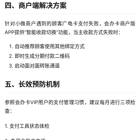
四、商户端解决方案
随
身
针对小微商户遇到的顾客广电卡支付失败，会办卡商户版
W
i
APP提供”智能收款切换”功能，当主收款方式失败时：
F
自动推荐顾客使用其他绑定方式
i
即时生成分期付款二维码
快
启动面对面转账通道
讯
五、长效预防机制
更
多
参照会办卡VIP用户的支付管理习惯，建议每月进行三项检
页
面
查：
1. 支付工具状态体检