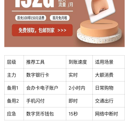
层级
推荐工具
到账速度
适用场景
首
页
主力
数字银行卡
实时
大额消费
流
备用1
会办卡电子账户
2小时内
日常购物
量
卡
备用2
手机闪付
即时
交通出行
应急
数字货币钱包
15秒
网络中断时
宽
带