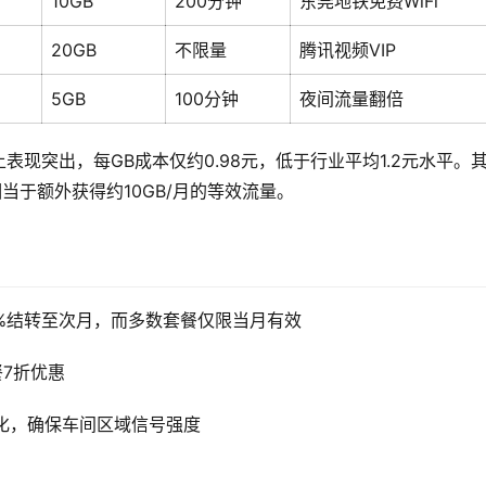
10GB
200分钟
东莞地铁免费WiFi
20GB
不限量
腾讯视频VIP
5GB
100分钟
夜间流量翻倍
上表现突出，每GB成本仅约0.98元，低于行业平均1.2元水平。
相当于额外获得约10GB/月的等效流量。
%结转至次月，而多数套餐仅限当月有效
7折优惠
化，确保车间区域信号强度