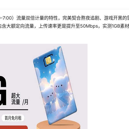
0-7:00）流量双倍计量的特性，完美契合熬夜追剧、游戏开黑的
含大额定向流量，上传速率更是提升至50Mbps，实测1GB素