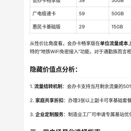
会办卡畅享版
39
30GB
广电极速卡
59
50GB
惠民卡基础版
29
15GB
从性价比角度看，会办卡畅享版在
单位流量成本
特的”地铁WiFi免密接入”功能，对于通勤族而言
隐藏价值点分析：
1. 
流量结转机制
：会办卡支持当月剩余流量的50
2. 
家庭共享折扣
：办理3张以上副卡可享基础套餐
3. 
企业定制服务
：制造业工厂可申请专属基站优