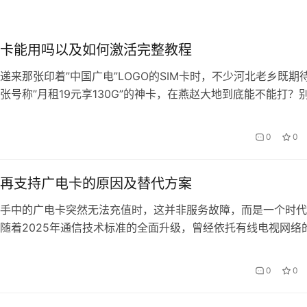
卡能用吗以及如何激活完整教程
递来那张印着”中国广电”LOGO的SIM卡时，不少河北老乡既期
张号称”月租19元享130G”的神卡，在燕赵大地到底能不能打？
合2025年最新政策的实操手册，从激活到避坑给您安排得明明
开箱验货：这些细节决定激活成败 拆开快递别急着插卡，先核对
0
0
…
再支持广电卡的原因及替代方案
手中的广电卡突然无法充值时，这并非服务故障，而是一个时代
随着2025年通信技术标准的全面升级，曾经依托有线电视网络
已完成了历史使命。这场技术迭代背后，是通信行业从2G/3G混合
/5G架构转型的必然选择。 技术性退场的三大硬约束 广电卡的退
0
0
于其底层技术架构与当代通信需求出现不可调和的矛盾。广电网