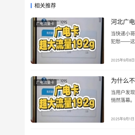
相关推荐
河北广电
广电流量卡
当快递小哥
犯愁——这
急，这份结
白。 一、
2025年9月8日
样”保命材
为什么不
广电流量卡
当用户发现
悄然落幕。
电SIM卡
网向纯4G
2025年9月1日
根本原因在
采用…