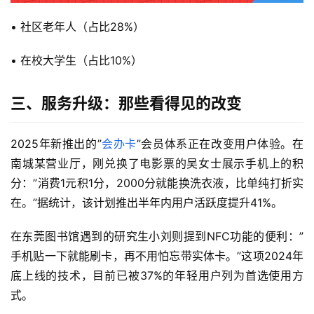
• 社区老年人（占比28%）
首
页
• 在校大学生（占比10%）
流
三、服务升级：那些看得见的改变
量
卡
2025年新推出的”
会办卡
”会员体系正在改变用户体验。在
南城某营业厅，刚兑换了电影票的吴女士展示手机上的积
宽
带
分：”消费1元积1分，2000分就能换洗衣液，比单纯打折实
在。”据统计，该计划推出半年内用户活跃度提升41%。
随
在东莞图书馆遇到的研究生小刘则提到NFC功能的便利：”
身
W
手机贴一下就能刷卡，再不用怕忘带实体卡。”这项2024年
i
底上线的技术，目前已被37%的年轻用户列为首选使用方
F
式。
i