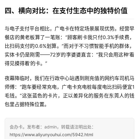
四、横向对比：在支付生态中的独特价值
快
讯
与电子支付平台相比，广电卡在特定场景展现优势。经营早
餐店的黄老板算了一笔账：”顾客刷卡我只付0.3%手续费，
更
多
比扫码支付的0.6%划算。”而对于不习惯智能手机的群体，
页
实体卡仍是刚需——72岁的李婆婆直言：”我只会用这种’看
面
得见摸得着’的卡。”
夜幕降临时，我们在行政中心站遇到刚充值的网约车司机马
师傅：”跑车要经常充电，广电卡充电桩每度电比扫码便宜1
毛钱。”这张蓝色的卡片，正以差异化的服务在东莞人的钱
包里占据特殊位置。
会办卡。发布者：admin，转载请注明出处：
https://www.aliyunyouhui.com/5942.html