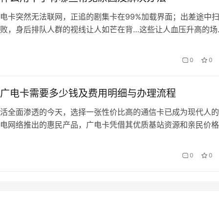
电卡突然无法联网，正追的剧集卡在99%加载界面；出差途中
败，身后排队人群的视线让人如芒在背…这些让人血压升高的场
源于广电卡异常。作为深耕通信服务领域的”会办卡”专家团队，
三年2000+用户案例，总结出最具实操性的故障排查手册。 一
0
0
障 2024年北京某写字楼用户集体…
广电卡需要多少钱及费用明细与办理流程
活全面渗透的今天，选择一张性价比高的通信卡已成为现代人的
电网络推出的惠民产品，广电卡凭借其优质基站资源和亲民价格
越来越多用户的青睐。本文将带您全方位了解办理广电卡的真实
利以及通过”会办卡”渠道办理的便捷优势。 一、广电卡费用全
0
0
主要涉及三大类费用：基础套餐费、首次开卡费和可选…