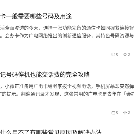
信功能。 一、号码被封的常见原因 解封前需明确封停根源，广
以下情…
卡一般需要哪些号码及用途
活全面渗透的今天，选择一张功能完备的通信卡如同握紧连接智
。会办卡作为广电网络推出的创新通信服务，其特色号码资源与
成为越来越多消费者的选择。本文将系统梳理办理广电卡涉及的
延伸价值，助您最大化挖掘这张卡片的生活潜能。 一、基础号
0
0
务的DNA 办理会办卡时，11位手机号码是核心标识，但完整的
于…
记号码停机也能交话费的完全攻略
，小薇正准备用广电卡给老家拨个视频电话，手机屏幕却突然弹
”的提示。翻遍通讯录才发现，这张常用的广电卡是去年在「会
理的副卡，当时图方便没做备注，现在连号码尾数都想不起来。
否也遇到过？别着急，即使忘记号码又遭遇停机，仍有五种方法
0
0
缴费。 一、号码遗忘时的身份核验方案 通过「会办卡」…
什么用不了有哪些常见原因及解决办法