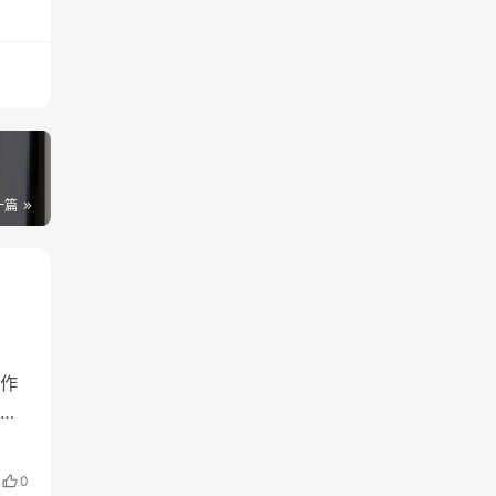
一篇
作
电
广
户
0