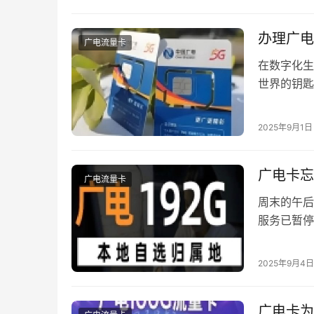
高效恢复通
机卡通常因
办理广电
广电流量卡
在数字化生
世界的钥匙
景化应用正
类号码及其
2025年9月1日
系：通信服
生态远不止
广电卡忘
广电流量卡
周末的午后
服务已暂停
卡」平台办
种情况你是
2025年9月4日
以快速完成
广电卡为