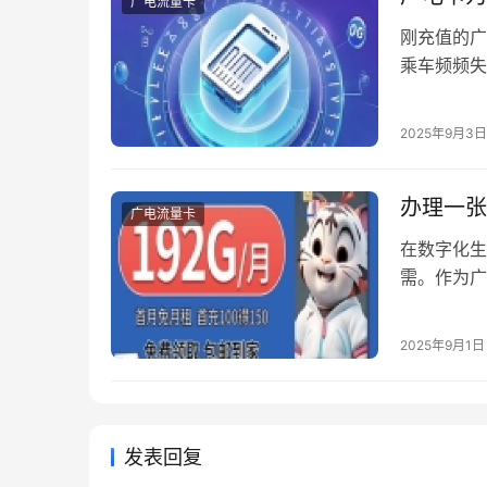
广电流量卡
刚充值的广
乘车频频失
景，可能都
们梳理了近
2025年9月3日
号接收类故
办理一张
广电流量卡
在数字化生
需。作为广
系，正获得
费、隐藏福
2025年9月1日
办理广电卡
发表回复