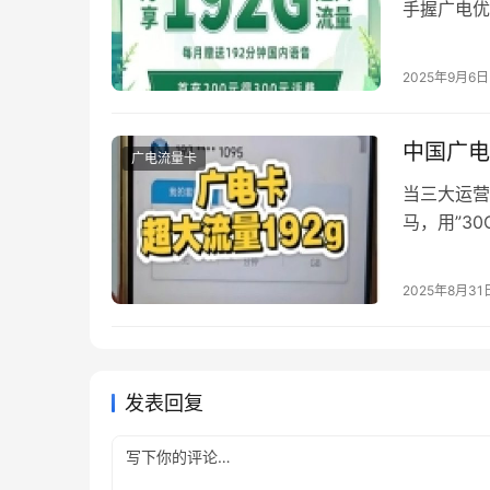
手握广电优
是破解这一
译官”的全
2025年9月6日
标准套装包
中国广电
广电流量卡
当三大运营
马，用”3
营商的全新
他们既需要
2025年8月31
生活需求。
发表回复