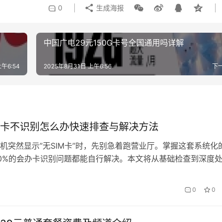
0
生成海报
中国广电29元150G卡号全国通用吗详解
午6:54
2025年8月31日 上午6:56
下
卡不识别怎么办快速排查与解决方法
机突然显示”无SIM卡”时，先别急着跑营业厅。掌握这套系统化
0%的会办卡识别问题都能自行解决。本文将从基础检查到深度
梯式攻克故障难题。 一、基础排查（30秒快速诊断） 首先完成
重启设备（长按电源键10秒）、检查卡槽（取出会办卡观察金
0
0
）、测试位置（换到其他卡槽或备用手机）。据…