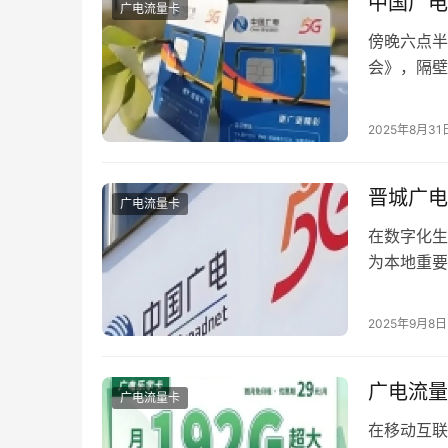
中国广电
广电流量卡
傍晚六点半
会》，隔壁
小林近期的
础资费：打
2025年8月31
场环境下，
晋城广电
广电流量卡
在数字化生
为本地重要
青睐。本文
自然融入「
2025年9月8日
机号办理渠
求： 1. 线
广电流量
广电流量卡
在移动互联