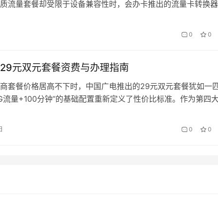
质流量套餐却受限于设备兼容性时，会办卡推出的流量卡转换器
痛点的智能钥匙。本文将以图文结合的方式，带您解锁这套”流
套使用秘籍。 一、开箱验货：认识你的转换装备 会办卡流量转
0
0
含：主机设备（约信用卡…
29元双元套餐资费与办理指南
商套餐价格居高不下时，中国广电推出的29元双元套餐犹如一
0G流量+100分钟”的基础配置重新定义了性价比标准。作为第四
力作，这个套餐特别适合会办卡这类追求实惠的年轻用户群体—
充足的移动数据支撑社交娱乐，又希望保留基础通话能力应对工
日
0
0
 套餐核心价值解析 打开中国广电APP查看套…