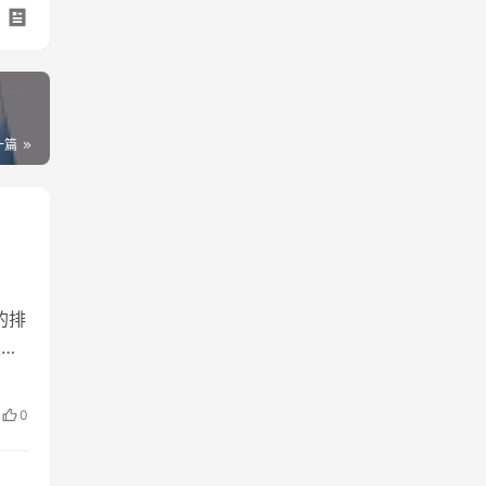
一篇
的排
处
这
属触
0