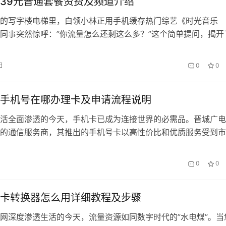
39元普通套餐资费及频道介绍
的写字楼电梯里，白领小林正用手机缓存热门综艺《时光音乐
同事突然惊呼：”你流量怎么还剩这么多？”这个简单提问，揭开
话费秘密——她刚把手机卡换成了中国广电39元普通套餐。 一
破行业天花板的定价策略 在三大运营商基础套餐普遍50元起步
日
0
0
广电39元套餐包含的30GB全国流量+100分钟…
手机号在哪办理卡及申请流程说明
活全面渗透的今天，手机卡已成为连接世界的必需品。晋城广电
的通信服务商，其推出的手机号卡以高性价比和优质服务受到市
将详细介绍晋城广电手机号的办理渠道、申请流程及注意事项，
会办卡」这一便捷服务品牌，助您轻松完成开卡。 一、晋城广
0
0
道 晋城广电手机号卡支持线上线下多渠道办理，满足不同用户
下营…
卡转换器怎么用详细教程及步骤
网深度渗透生活的今天，流量资源如同数字时代的”水电煤”。当