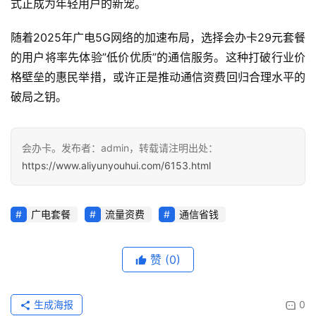
式正成为年轻用户的新宠。
更
多
随着2025年广电5G网络的加速布局，选择会办卡29元套餐
页
面
的用户将率先体验”低价优质”的通信服务。这种打破行业价
格壁垒的惠民举措，或许正是推动通信资费回归合理水平的
破局之钥。
会办卡。发布者：admin，转载请注明出处：
https://www.aliyunyouhui.com/6153.html
广电套餐
流量资费
通信省钱
赞
(0)
生成海报
0