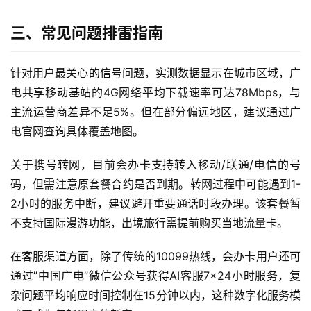
流
量
三、常见问题排雷指南
卡
针对用户最关心的信号问题，实测数据显示在城市区域，广
宽
电共享移动基站的4G网络平均下载速率可达78Mbps，与
带
主流运营商差异不足5%。但在部分偏远地区，建议通过广
电官网查询具体覆盖地图。
随
身
关于携号转网，目前会办卡支持转入移动/联通/电信的号
W
码，但需注意原套餐合约是否到期。转网过程中可能遇到1-
i
2小时的服务中断，建议避开重要通话时段办理。该套餐暂
F
不支持国际漫游功能，出境旅行需提前购买当地流量卡。
i
在客服渠道方面，除了传统的10099热线，会办卡用户还可
快
通过”中国广电”微信公众号获得AI客服7×24小时服务，复
讯
杂问题平均响应时间控制在15分钟以内，这种数字化服务模