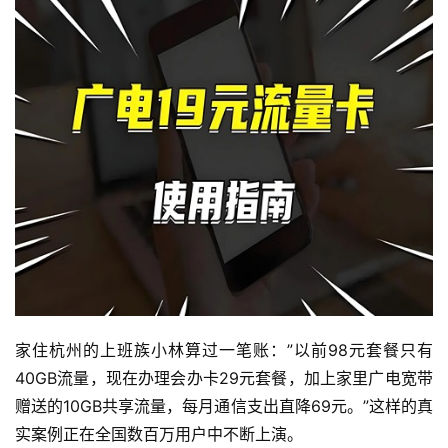
家住杭州的上班族小林算过一笔账：”以前98元套餐只有
40GB流量，现在办理会办卡29元套餐，加上家里广电宽带
首
赠送的10GB共享流量，每月通信支出直降69元。”这样的真
页
实案例正在全国数百万用户中不断上演。