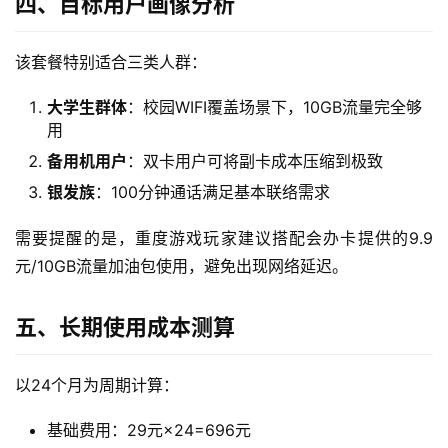
四、目标用户画像分析
随
身
W
该套餐特别适合三类人群：
i
F
大学生群体
：校园WIFI覆盖场景下，10GB流量完全够
i
用
备用机用户
：双卡用户可将副卡成本压缩到极致
快
银发族
：100分钟通话满足基本联络需求
讯
需要提醒的是，重度游戏玩家建议搭配会办卡提供的9.9
更
元/10GB流量加油包使用，避免出现网络延迟。
多
页
五、长期使用成本测算
面
以24个月为周期计算：
基础费用：29元×24=696元