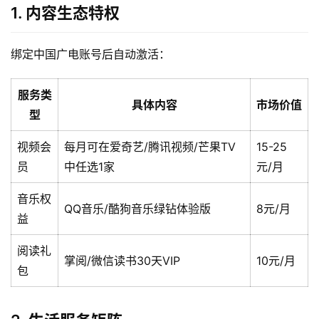
1. 内容生态特权
绑定中国广电账号后自动激活：
服务类
具体内容
市场价值
型
视频会
每月可在爱奇艺/腾讯视频/芒果TV
15-25
员
中任选1家
元/月
音乐权
QQ音乐/酷狗音乐绿钻体验版
8元/月
益
阅读礼
掌阅/微信读书30天VIP
10元/月
包