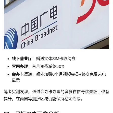
首
页
线下营业厅
：赠送实体SIM卡收纳盒
官网办理
：首月资费减免50%
流
会办卡渠道
：额外加赠6个月视频会员+终身免费来电
量
显示
卡
笔者实测发现，通过会办卡办理的套餐在信号优先级上也有
宽
提升，在商圈等拥挤区域仍能保持稳定连接。
带